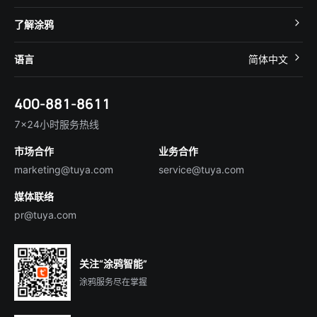
智慧酒店
开发者社区
智能小程序
了解涂鸦
智慧租住
帮助中心
IoT Core
关于我们
智慧商照
语言
简体中文
在线咨询
Tuya Cobuilder
涂鸦新闻
智慧全屋&地产
简体中文
技术支持
400-881-8611
合规资质
智慧楼宇
English
行业百科
7×24小时服务热线
投资者关系
市场合作
业务合作
服务商合作
marketing@tuya.com
service@tuya.com
媒体联络
pr@tuya.com
关注“涂鸦智能”
涂鸦服务尽在掌握