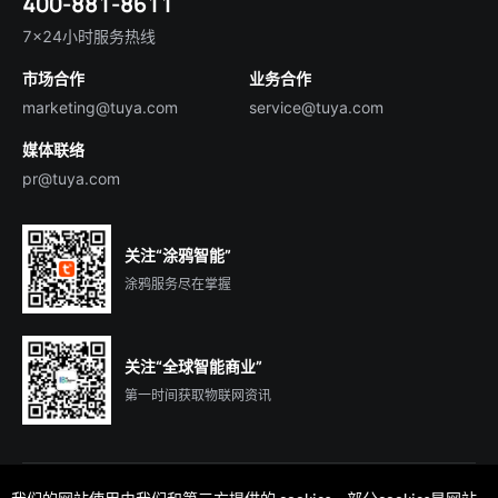
400-881-8611
合规资质
智慧楼宇
English
行业百科
7×24小时服务热线
投资者关系
市场合作
业务合作
服务商合作
marketing@tuya.com
service@tuya.com
媒体联络
pr@tuya.com
关注“涂鸦智能”
涂鸦服务尽在掌握
关注“全球智能商业”
第一时间获取物联网资讯