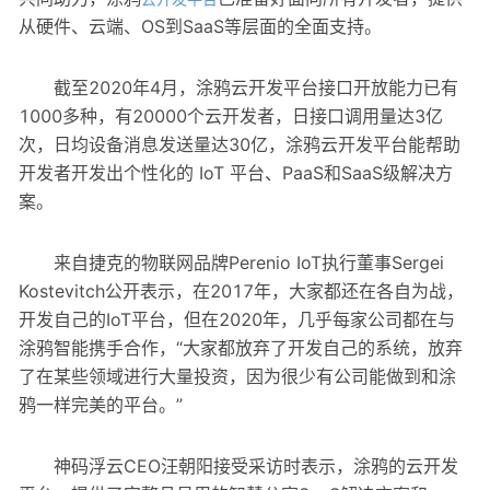
从硬件、云端、OS到SaaS等层面的全面支持。
截至2020年4月，涂鸦云开发平台接口开放能力已有
1000多种，有20000个云开发者，日接口调用量达3亿
次，日均设备消息发送量达30亿，涂鸦云开发平台能帮助
开发者开发出个性化的 IoT 平台、PaaS和SaaS级解决方
案。
来自捷克的物联网品牌Perenio IoT执行董事Sergei
Kostevitch公开表示，在2017年，大家都还在各自为战，
开发自己的IoT平台，但在2020年，几乎每家公司都在与
涂鸦智能携手合作，“大家都放弃了开发自己的系统，放弃
了在某些领域进行大量投资，因为很少有公司能做到和涂
鸦一样完美的平台。”
神码浮云CEO汪朝阳接受采访时表示，涂鸦的云开发