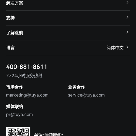
TuyaOS
解决方案
MCU 接入
Cube 智慧私有云
支持
App SDK
智慧酒店
开发者社区
智能小程序
了解涂鸦
智慧租住
帮助中心
IoT Core
关于我们
智慧商照
语言
简体中文
在线咨询
Tuya Cobuilder
涂鸦新闻
智慧全屋&地产
简体中文
技术支持
400-881-8611
合规资质
智慧楼宇
English
行业百科
7×24小时服务热线
投资者关系
市场合作
业务合作
服务商合作
marketing@tuya.com
service@tuya.com
媒体联络
pr@tuya.com
关注“涂鸦智能”