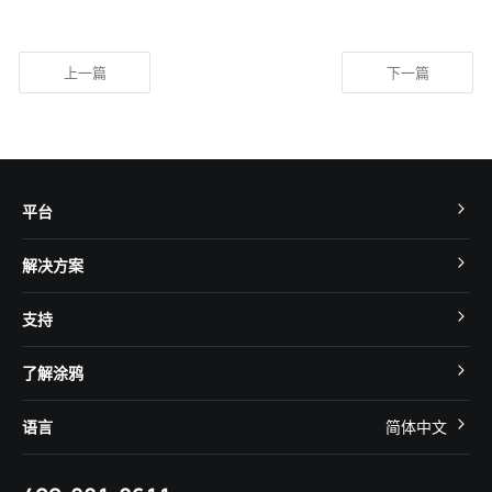
上一篇
下一篇
平台
TuyaOS
解决方案
MCU 接入
Cube 智慧私有云
支持
App SDK
智慧酒店
开发者社区
智能小程序
了解涂鸦
智慧租住
帮助中心
IoT Core
关于我们
智慧商照
语言
简体中文
在线咨询
Tuya Cobuilder
涂鸦新闻
智慧全屋&地产
简体中文
技术支持