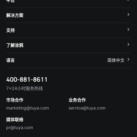
平台
TuyaOS
解决方案
MCU 接入
Cube 智慧私有云
支持
App SDK
智慧酒店
开发者社区
智能小程序
了解涂鸦
智慧租住
帮助中心
IoT Core
关于我们
智慧商照
语言
简体中文
在线咨询
Tuya Cobuilder
涂鸦新闻
智慧全屋&地产
简体中文
技术支持
400-881-8611
合规资质
智慧楼宇
English
行业百科
7×24小时服务热线
投资者关系
市场合作
业务合作
服务商合作
marketing@tuya.com
service@tuya.com
媒体联络
pr@tuya.com