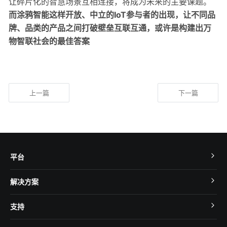
让碎片化的智慧场景互相连接，将成为未来的主要课题。
而涂鸦智能这样开放、中立的IoT参与者的出现，让不同品
牌、品类的产品之间打破壁垒互联互通，或许是构建出万
物智联社会的最佳答案
上一篇
下一篇
平台
TuyaOS
解决方案
MCU 接入
Cube 智慧私有云
支持
App SDK
智慧酒店