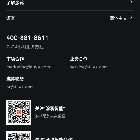
开发者社区
智能小程序
了解涂鸦
智慧租住
帮助中心
IoT Core
关于我们
智慧商照
语言
简体中文
在线咨询
Tuya Cobuilder
涂鸦新闻
智慧全屋&地产
简体中文
技术支持
400-881-8611
合规资质
智慧楼宇
English
行业百科
7×24小时服务热线
投资者关系
市场合作
业务合作
服务商合作
marketing@tuya.com
service@tuya.com
媒体联络
pr@tuya.com
关注“涂鸦智能”
涂鸦服务尽在掌握
关注“全球智能商业”