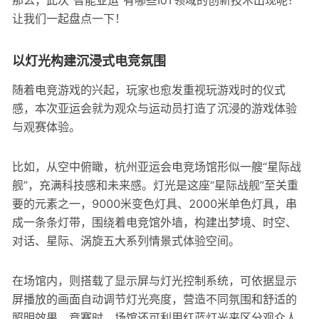
那么，此次“智能亚运”有哪些IoT领域的创新技术出现呢？
让我们一起盘点一下！
以灯光构建沉浸式电竞氛围
随着电竞游戏的兴起，玩家也愈发重视玩游戏时的仪式
感，本次亚运会就为观众与运动员打造了沉浸的游戏体验
与观赛体验。
比如，从空中俯瞰，杭州亚运会电竞场馆形似一艘“星际战
舰”，充满科技感和未来感。灯光是这座“星际战舰”至关重
要的元素之一，9000米变色灯具、2000米单色灯具，串
成一条条灯带，围绕着电竞馆外墙，构建出梦境、时空、
对话、星际、涡旋五大系列情景式体验空间。
在场馆内，则搭载了显示屏与灯光控制系统，可依据显示
屏播放的画面自动调节灯光亮度，营造不同氛围和舒适的
照明效果。竞赛时，场馆还可利用红蓝灯光来区分观众人