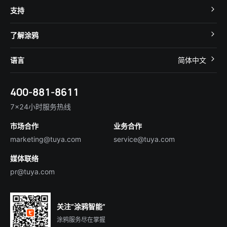
Cube 智慧私有云
支持
App SDK
智慧酒店
开发者社区
智能小程序
了解涂鸦
智慧租住
帮助中心
IoT Core
关于我们
智慧商照
语言
简体中文
在线咨询
Tuya Cobuilder
涂鸦新闻
智慧全屋&地产
简体中文
技术支持
400-881-8611
合规资质
智慧楼宇
English
行业百科
7×24小时服务热线
投资者关系
市场合作
业务合作
服务商合作
marketing@tuya.com
service@tuya.com
媒体联络
pr@tuya.com
关注“涂鸦智能”
涂鸦服务尽在掌握