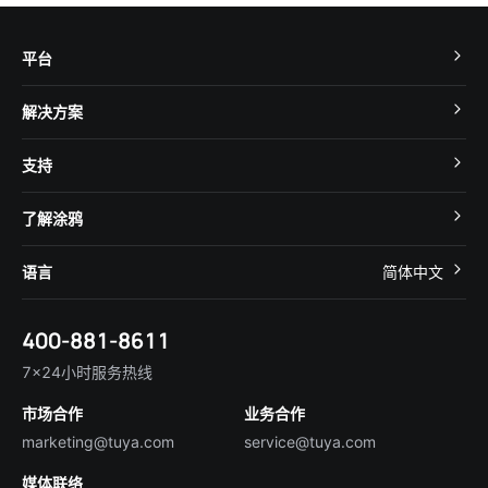
平台
TuyaOS
解决方案
MCU 接入
Cube 智慧私有云
支持
App SDK
智慧酒店
开发者社区
智能小程序
了解涂鸦
智慧租住
帮助中心
IoT Core
关于我们
智慧商照
语言
简体中文
在线咨询
Tuya Cobuilder
涂鸦新闻
智慧全屋&地产
简体中文
技术支持
400-881-8611
合规资质
智慧楼宇
English
行业百科
7×24小时服务热线
投资者关系
市场合作
业务合作
服务商合作
marketing@tuya.com
service@tuya.com
媒体联络