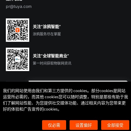
pr@tuya.com
关注“涂鸦智能”
涂鸦服务尽在掌握
关注“全球智能商业”
第一时间获取物联网资讯
我们的网站使用由我们和第三方提供的 cookies。部分cookies是网站
遇到问题了么？联系专属
运营所必需的，而其他 cookies您可以随时调整，特别是那些有助于我
客户经理在线解答
们了解网站性能、为您提供社交媒体功能、通过相关内容为您带来更
法律声明
隐私协议
加州隐私权利声明
服务条款
好的体验和广告宣传的cookies。
廉正合规
安全应急响应中心
Cookie 喜好设置
©2014-2026 杭州涂鸦信息技术有限公司 版权
仅必需
设置偏好
全部接受
浙ICP备2022000504号
浙B2-20210233号