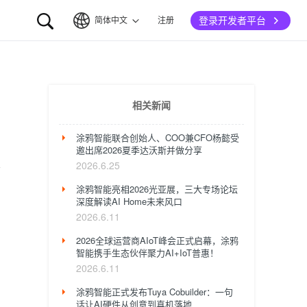
登录开发者平台
简体中文
注册
简体中文
English
相关新闻
涂鸦智能联合创始人、COO兼CFO杨懿受
邀出席2026夏季达沃斯并做分享
2026.6.25
涂鸦智能亮相2026光亚展，三大专场论坛
深度解读AI Home未来风口
2026.6.11
2026全球运营商AIoT峰会正式启幕，涂鸦
智能携手生态伙伴聚力AI+IoT普惠！
2026.6.11
涂鸦智能正式发布Tuya Cobuilder：一句
话让AI硬件从创意到真机落地