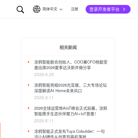
登录开发者平台
简体中文
注册
简体中文
English
相关新闻
涂鸦智能联合创始人、COO兼CFO杨懿受
邀出席2026夏季达沃斯并做分享
2026.6.25
涂鸦智能亮相2026光亚展，三大专场论坛
深度解读AI Home未来风口
2026.6.11
2026全球运营商AIoT峰会正式启幕，涂鸦
智能携手生态伙伴聚力AI+IoT普惠！
2026.6.11
涂鸦智能正式发布Tuya Cobuilder：一句
话让AI硬件从创意到真机落地