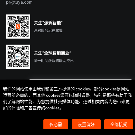
pr@tuya.com
关注“涂鸦智能”
涂鸦服务尽在掌握
关注“全球智能商业”
第一时间获取物联网资讯
我们的网站使用由我们和第三方提供的 cookies。部分cookies是网站
遇到问题了么？联系专属
运营所必需的，而其他 cookies您可以随时调整，特别是那些有助于我
客户经理在线解答
们了解网站性能、为您提供社交媒体功能、通过相关内容为您带来更
法律声明
隐私协议
加州隐私权利声明
服务条款
好的体验和广告宣传的cookies。
廉正合规
安全应急响应中心
Cookie 喜好设置
©2014-2026 杭州涂鸦信息技术有限公司 版权
仅必需
设置偏好
全部接受
浙ICP备2022000504号
浙B2-20210233号
浙公网安备33010602004238号