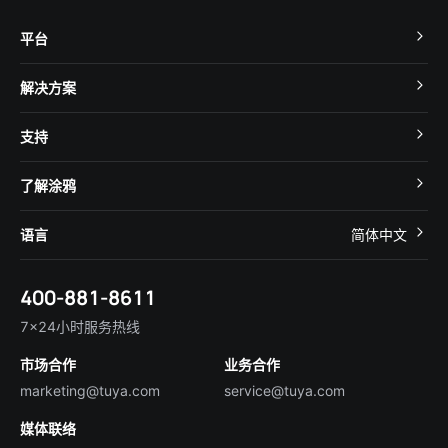
平台
TuyaOS
解决方案
MCU 接入
Cube 智慧私有云
支持
App SDK
智慧酒店
开发者社区
智能小程序
了解涂鸦
智慧租住
帮助中心
IoT Core
关于我们
智慧商照
语言
简体中文
在线咨询
Tuya Cobuilder
涂鸦新闻
智慧全屋&地产
简体中文
技术支持
400-881-8611
合规资质
智慧楼宇
English
行业百科
7×24小时服务热线
投资者关系
市场合作
业务合作
服务商合作
marketing@tuya.com
service@tuya.com
媒体联络