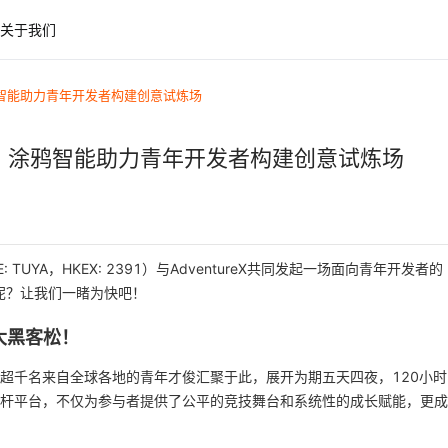
关于我们
！涂鸦智能助力青年开发者构建创意试炼场
25来袭！涂鸦智能助力青年开发者构建创意试炼场
: TUYA，HKEX: 2391）与AdventureX共同发起一场面向青年开发者的
呢？让我们一睹为快吧！
大黑客松！
吸引超千名来自全球各地的青年才俊汇聚于此，展开为期五天四夜，120小时
践的标杆平台，不仅为参与者提供了公平的竞技舞台和系统性的成长赋能，更成