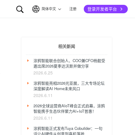
登录开发者平台
简体中文
注册
简体中文
English
相关新闻
涂鸦智能联合创始人、COO兼CFO杨懿受
邀出席2026夏季达沃斯并做分享
2026.6.25
涂鸦智能亮相2026光亚展，三大专场论坛
深度解读AI Home未来风口
2026.6.11
2026全球运营商AIoT峰会正式启幕，涂鸦
智能携手生态伙伴聚力AI+IoT普惠！
2026.6.11
涂鸦智能正式发布Tuya Cobuilder：一句
话让AI硬件从创意到真机落地