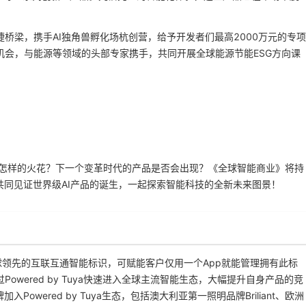
桥梁，携手AI独角兽孵化场杭创营，给予开发者们最高2000万元的专项
机会，与能源等领域的头部专家携手，共同开展全球能源节能ESG方向课
竟会擦出怎样的火花？下一个变革时代的产品是否会出现？《全球智能商业》将持
共同见证世界级AI产品的诞生，一起探索智能科技的全新未来图景！
是涂鸦打造的全球领先的互联互通智能标识，可赋能客户仅用一个App就能管理拥有此标
wered by Tuya快速进入全球主流智能生态，大幅提升自身产品的竞
wered by Tuya生态，包括澳大利亚第一照明品牌Briliant、欧洲