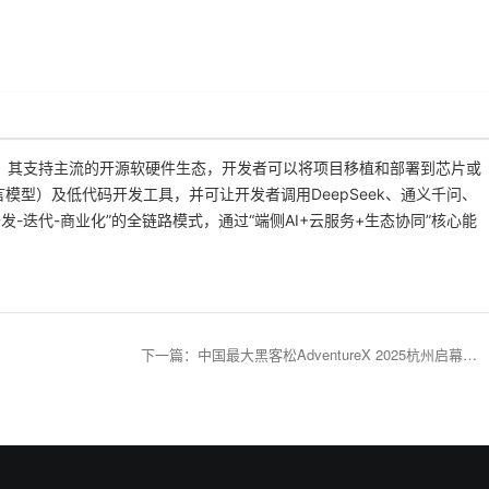
开发框架，其支持主流的开源软硬件生态，开发者可以将项目移植和部署到芯片或
语言模型）及低代码开发工具，并可让开发者调用DeepSeek、通义千问、
了“开发-迭代-商业化”的全链路模式，通过“端侧AI+云服务+生态协同”核心能
下一篇
：
中国最大黑客松AdventureX 2025杭州启幕，涂鸦赋能青年开发者引爆Physical AI变革