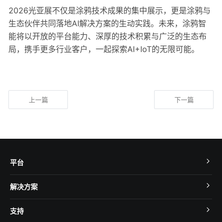
2026光亚展不仅是涂鸦技术成果的集中展示，更是涂鸦与
生态伙伴共同落地AI解决方案的生动实践。未来，涂鸦智
能将以开放的平台能力、深厚的技术积累与广泛的生态布
局，携手更多行业客户，一起探索AI+IoT的无限可能。
上一篇
下一篇
平台
TuyaOS
解决方案
MCU 接入
Cube 智慧私有云
支持
App SDK