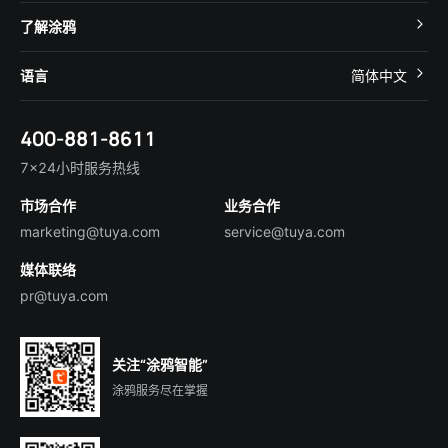
智慧酒店
开发者社区
智能小程序
了解涂鸦
智慧租住
帮助中心
IoT Core
关于我们
智慧商照
语言
简体中文
在线咨询
Tuya Cobuilder
涂鸦新闻
智慧全屋&地产
简体中文
技术支持
400-881-8611
合规资质
智慧楼宇
English
行业百科
7×24小时服务热线
投资者关系
市场合作
业务合作
服务商合作
marketing@tuya.com
service@tuya.com
媒体联络
pr@tuya.com
关注“涂鸦智能”
涂鸦服务尽在掌握