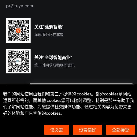
pr@tuya.com
关注“涂鸦智能”
涂鸦服务尽在掌握
关注“全球智能商业”
第一时间获取物联网资讯
我们的网站使用由我们和第三方提供的 cookies。部分cookies是网站
遇到问题了么？联系专属
运营所必需的，而其他 cookies您可以随时调整，特别是那些有助于我
客户经理在线解答
们了解网站性能、为您提供社交媒体功能、通过相关内容为您带来更
法律声明
隐私协议
加州隐私权利声明
服务条款
好的体验和广告宣传的cookies。
廉正合规
安全应急响应中心
Cookie 喜好设置
©2014-2026 杭州涂鸦信息技术有限公司 版权
仅必需
设置偏好
全部接受
浙ICP备2022000504号
浙B2-20210233号