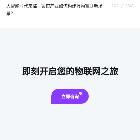
垃圾桶智能化方案
erp软件开发
电气工程
空调寿命延长
大智能时代来临，窗帘产业如何构建万物智联新场
2021/12/08
景？
智慧客房硬件开发
智能家居模式
智能工业降耗方案
APP开发
泛在物联网
智能家居系统实用功能
智能家居品牌
智能家居加盟
一氧化碳传感器设计方案
我国芯片市场机遇
智慧食堂的优点
ZigBee
即刻开启您的物联网之旅
led灯品牌排行前十
智能电子体脂秤方案
储能
立即咨询