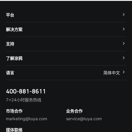
平台
TuyaOS
解决方案
MCU 接入
Cube 智慧私有云
支持
App SDK
智慧酒店
开发者社区
智能小程序
了解涂鸦
智慧租住
帮助中心
IoT Core
关于我们
智慧商照
语言
简体中文
在线咨询
Tuya Cobuilder
涂鸦新闻
智慧全屋&地产
简体中文
技术支持
400-881-8611
合规资质
智慧楼宇
English
行业百科
7×24小时服务热线
投资者关系
市场合作
业务合作
服务商合作
marketing@tuya.com
service@tuya.com
媒体联络