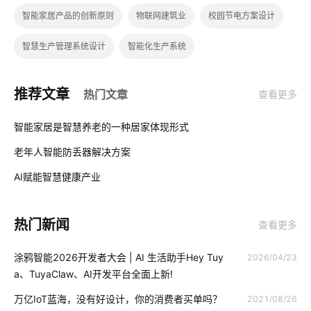
智能家居产品的创新原则
物联网建筑业
校园节电方案设计
智慧生产管理系统设计
智能化生产系统
智能传感器有什么作用
人体传感器的作用
AI Agent
推荐文章
热门文章
查看更多
控制系统
可穿戴式物联网
电力物联网的应用
01
智能家居是智慧养老的一种居家体现形式
传统家居和智能家居
智慧食堂市场分析
智慧食堂的优势
老年人智能防丢器解决方案
02
工厂设备节能降耗方案
智能灯控
能耗管理系统
AI赋能智慧健康产业
03
智能消毒锅解决方案
物联网技术产品
物联网平台
热门新闻
查看更多
智慧食堂系统有哪些
如何正确使用扫地机器人
涂鸦智能2026开发者大会 | AI 生活助手Hey Tuy
2026/04/23
智能家居水循环系统
智能体脂开发秤方案
智能老花镜
a、TuyaClaw、AI开发平台全面上新!
智能车载空气净化器
半导体酒精传感器设计
智能设计
万亿IoT蓝海，没有好设计，你的消费者买单吗？
2021/08/26