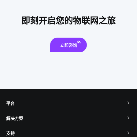
IoT蓝牙解决方案
物联网基础架构
什么是物联网应用技术
智能扫地机器人升级功能
智能家电好用吗
气体检测仪方案
即刻开启您的物联网之旅
物联网需求分析
UPS系统
云计算平台搭建
智能插座无线
立即咨询
平台
TuyaOS
解决方案
MCU 接入
Cube 智慧私有云
支持