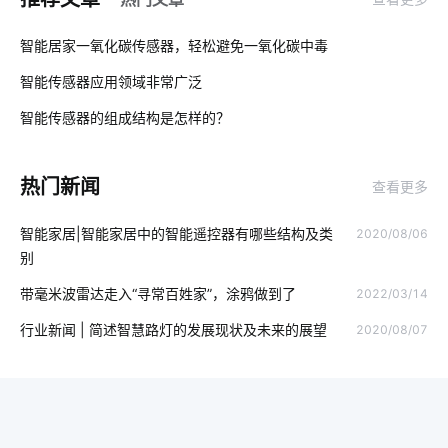
家中可以安装哪些安全设备
我国芯片市场机遇
路灯智慧化
01
智能居家一氧化碳传感器，轻松避免一氧化碳中毒
智能鞋柜解决方案
智能家居系统推荐
直流充电桩
智能传感器应用领域非常广泛
02
手机APP开发
智能家电产品价格高吗
物联网医疗硬件有哪些
智能传感器的组成结构是怎样的？
03
智能照明系统优势
5G时代新风口
智慧工地
热门新闻
查看更多
智慧溯源方案
智能厨房
智能遥控器方案
智能芯片
智能家居|智能家居中的智能遥控器有哪些结构及类
2020/08/06
国内智能净水器
可穿戴智能设备
智能互动教学设备优势
别
无源物联网
电动平衡车的构造
智能家居发展原因
带毫米波雷达走入“寻常百姓家”，涂鸦做到了
2022/03/14
智能扫地机定位技术
智能插座与无线传输
物联网建筑领域
行业新闻 | 简述智慧路灯的发展现状及未来的展望
2020/08/07
供应链
物联网平台
物联网云平台开发
智能家居在客厅中的表现如何吸引消费者
工厂节能方案设计