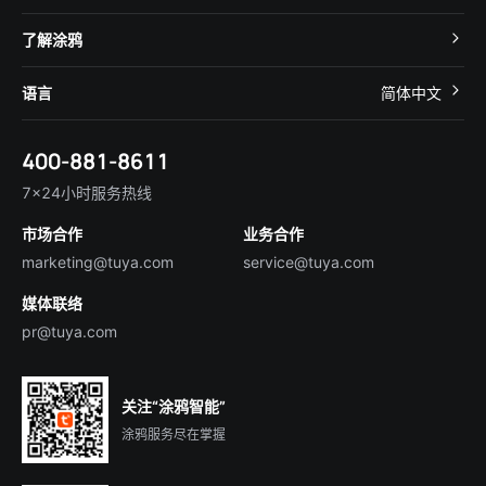
App SDK
智慧酒店
开发者社区
智能小程序
了解涂鸦
智慧租住
帮助中心
IoT Core
关于我们
智慧商照
语言
简体中文
在线咨询
Tuya Cobuilder
涂鸦新闻
智慧全屋&地产
简体中文
技术支持
400-881-8611
合规资质
智慧楼宇
English
行业百科
7×24小时服务热线
投资者关系
市场合作
业务合作
服务商合作
marketing@tuya.com
service@tuya.com
媒体联络
pr@tuya.com
关注“涂鸦智能”
涂鸦服务尽在掌握