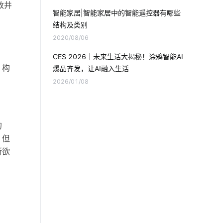
酒精测试仪方案商
智能消毒柜场景应用
政井
智能家居|智能家居中的智能遥控器有哪些
结构及类别
智能穿戴
智慧水务领域
2020/08/06
传统家居真的要淘汰了吗
CES 2026｜未来生活大揭秘！涂鸦智能AI
，构
爆品齐发，让AI融入生活
智能门锁的优势有哪些
智能门窗的优点
2026/01/08
智能开关控制系统
智能奶瓶的功能
智能手环
智能门锁中的报警芯片
的
。但
智能传感器厂家
无线智能
所欲
智能电视
如何利用物联网提高产品质量
人体传感器的作用
智能门锁的安全
AI人脸识别系统
智能家居光控系统