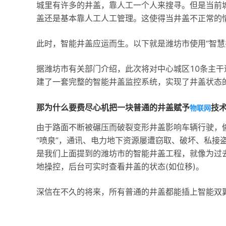
城里有许多的井盖，靠人工一个人来搜寻。但是当前
盖还是基本靠人工人工管理。这使得当井盖不正常的
此时，智能井盖应运而生。以下就是潍坊市使用“智慧
据潍坊市有关部门介绍，此次将对中心城区10条主干
建了一套完整的智能井盖监控系统，实现了井盖状态
那为什么要费尽心机把一块普通的井盖赋予
技
物联网
由于路面不断被碾压而破裂变形井盖影响车辆行驶，偷
“喷泉”，通讯、电力地下资源屡遭窃取、破坏、私接
是我们上面提到的潍坊市的智能井盖工程，就像为过去
地操控，后台可实时查看井盖的状态(如位移)。
深信在不久的将来，所有普通的井盖都能插上智能双翼