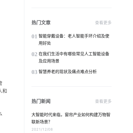
智能自行车
二氧化碳传感器的分类
智慧食堂系统公司
热门文章
查看更多
智能家居的远程控制方式
01
智能穿戴设备：老人智能手环介绍及使
用好处
智能空气净化器主要功能
02
在我们生活中有哪些常见人工智能设备
及应用场景
工业物联网的应用
智能家居窗帘系统
03
智慧养老的现状及痛点难点分析
LED泛光灯
智能家居发展原因
管
人和
智能家居产品的创新原则
蓝牙mesh
热门新闻
查看更多
智慧食堂方案设计
么
大智能时代来临，窗帘产业如何构建万物智
一氧化碳传感器开发方案
联新场景？
2021/12/08