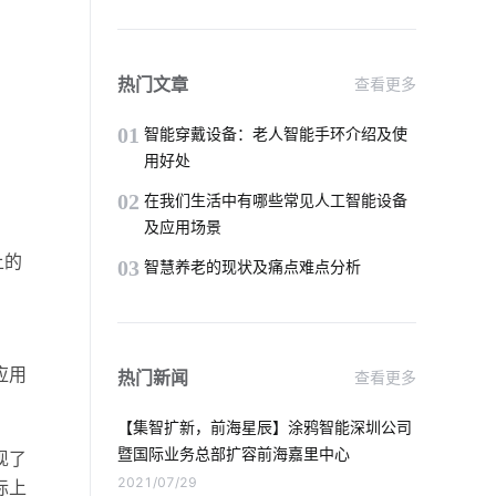
智能温控仪
软件开发
智能家居产品在设计方面注意的几个点
热门文章
查看更多
楼宇自控系统
智能化生活
安防
01
智能穿戴设备：老人智能手环介绍及使
用好处
智能制造硬件系统
物联网业务前景
02
在我们生活中有哪些常见人工智能设备
及应用场景
智慧暖通
智能锁十大品牌
上的
03
智慧养老的现状及痛点难点分析
无源物联网
智能消毒柜是如何工作的
IoT安全吗
OEM硬件
。
应用
热门新闻
查看更多
物联网医疗硬件有哪些
人工智能发展
【集智扩新，前海星辰】涂鸦智能深圳公司
智能淋浴房靠不靠谱
暨国际业务总部扩容前海嘉里中心
现了
2021/07/29
际上