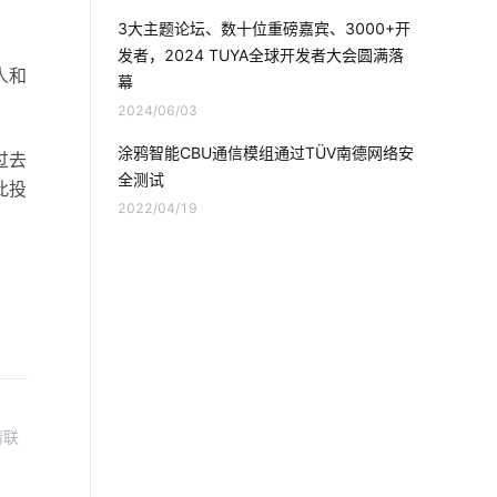
智慧食堂系统开发公司
移动物联网卡
3大主题论坛、数十位重磅嘉宾、3000+开
发者，2024 TUYA全球开发者大会圆满落
智能家居产品的创新原则
人和
幕
2024/06/03
国内智能门锁普及率低问题
涂鸦智能CBU通信模组通过TÜV南德网络安
过去
智能产品开发是多久
酒店节能方案
全测试
此投
2022/04/19
智能家居安全
智能家居在卧室中的表现如何吸引消费者
智能电子产品
车牌识别系统
智能感应垃圾桶
物联网效应
智能慢煮机方案
如何实现IoT公司的转型
请联
食堂智能化管理系统