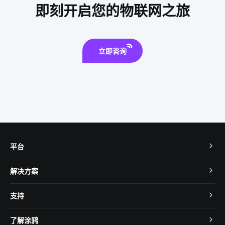
即刻开启您的物联网之旅
saas
立即咨询
平台
TuyaOS
解决方案
MCU 接入
Cube 智慧私有云
支持
App SDK
智慧酒店
开发者社区
智能小程序
了解涂鸦