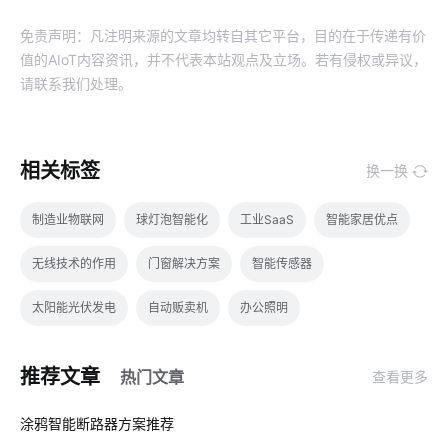
免责声明：凡注明来源的文章均转自其它平台，目的在于传递有价
值的AIoT内容资讯，并不代表本站观点及立场。若有侵权或异议，
请联系我们处理。
相关标签
换一换
制造业物联网
球灯泡智能化
工业SaaS
智能家居优点
无线技术的作用
门窗解决方案
智能传感器
太阳能光伏发电
自动贩卖机
办公照明
智能家居在客厅中的表现如何吸引消费者
物联网预测
推荐文章
热门文章
查看更多
智能家居DIY
智能门锁选购要点
数据中心
物联网网关
01
涂鸦智能断路器方案推荐
无线开关插座
智能安全
食品加工智能化