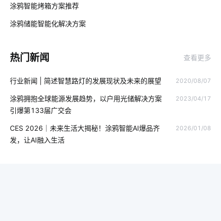
涂鸦智能烤箱方案推荐
02
指纹智能门锁安全性
全球物联网发展受哪些影响
涂鸦储能智能化解决方案‌
03
智能家居控制开关
什么是无人便利店
智能门锁的优势有哪些
热门新闻
查看更多
智慧食堂创新点
自动感应垃圾桶
生物传感器开发方案
行业新闻 | 简述智慧路灯的发展现状及未来的展望
2020/08/07
智能取暖
智能硬件开发
5G影响
弱电工程
涂鸦拥抱全球能源发展趋势，以户用光储解决方案
2023/04/17
Matter电工方案
怎样选择智能座便器
精益生产管理系统
引爆第133届广交会
智能社区解决方案
物联网平台概念
工业能源解决方案
CES 2026｜未来生活大揭秘！涂鸦智能AI爆品齐
2026/01/08
发，让AI融入生活
AI硬件
智能洗衣机为未来带来的变化
物联网技术
智能空气净化器主要功能
节能灯
智能电网
加湿器语音功能
家庭防盗智能门锁
智能门锁中的报警芯片
移动互联网
智能仓储系统开发方案
生物传感器方案设计