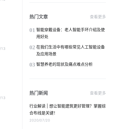
红外传感器解决方案
智能消毒锅有哪些好处
场景解决方案
热门文章
查看更多
智能鞋柜与传统鞋柜
智能办公
01
智能穿戴设备：老人智能手环介绍及使
用好处
智能别墅
物联网方案
02
在我们生活中有哪些常见人工智能设备
/13
及应用场景
单身公寓智能解决方案
03
智慧养老的现状及痛点难点分析
儿童智能手表安全
硬件工程
机场物联网解决方案
热门新闻
查看更多
智慧教育空间设计方案
智慧工业iot
/13
行业解读 | 想让智能建筑更好管理？掌握综
智慧办公空间设计方案
合布线是关键！
2020/07/20
如何挑选合适的理疗仪