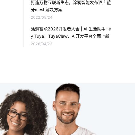
打造万物互联新生态，涂鸦智能发布酒店蓝
牙mesh解决方案
智慧酒店开发公司
什么是智能家居
2022/05/24
erp软件开发作用
物联网IoT安全吗
涂鸦智能2026开发者大会 | AI 生活助手He
y Tuya、TuyaClaw、AI开发平台全面上新!
物联网操作系统
智能门锁的优势有哪些
2026/04/23
智能睡眠监测带产品
温湿度传感器市场前景
智能鞋柜灭菌器设计
智能电饭煲开发
智能科技
能耗管理
MES解决方案
气体传感器解决方案
智慧酒店客房的功能