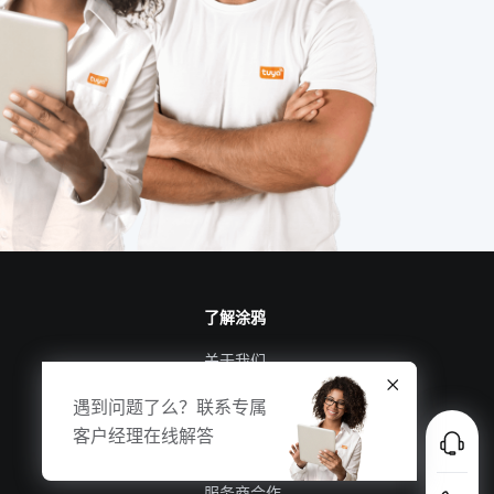
智能体脂秤方案开发
物联网发展历程
网线插座
物联网电视
智能消毒柜是如何工作的
智能家居系统实用功能
能耗管理系统
云计算平台搭建
灯控开关
智慧酒店设备控制系统
11
了解涂鸦
工业物联网
智慧工业应用实例
关于我们
涂鸦新闻
遇到问题了么？联系专属
合规资质
客户经理在线解答
投资者关系
服务商合作