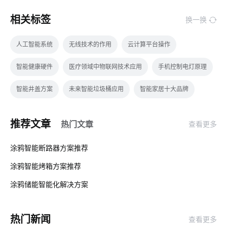
相关标签
换一换
人工智能系统
无线技术的作用
云计算平台操作
智能健康硬件
医疗领域中物联网技术应用
手机控制电灯原理
智能井盖方案
未来智能垃圾桶应用
智能家居十大品牌
IoT公司
儿童智能手表安全
IoT产品开发
灯控开关
推荐文章
热门文章
查看更多
红外传感器应用场景
智能洗衣机未来发展趋势
IoT技术应用
01
涂鸦智能断路器方案推荐
智能家居有哪些优势
电力监控
电子产品开发方案
涂鸦智能烤箱方案推荐
02
智能血糖仪方案设计
智能遥控系统
智能家居产品设计
涂鸦储能智能化解决方案‌
03
智慧食堂建设方案
温湿度传感器公司
智能食堂设备厂家
热门新闻
查看更多
智能窗帘用途
可穿戴式物联网
节能系统
酒店节能方案