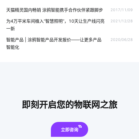
天猫精灵国内畅销 涂鸦智能携手合作伙伴紧跟脚步
2017/11/09
物理网应用服务
垃圾桶智能化方案
设备接入
为4万平米车间植入“智慧照明”，10天让生产线闪亮
2021/12/28
物联网降耗方案设计
智能淋浴房靠不靠谱
智能穿戴设备
一新
工业能耗管理
智能家居灯光系统方案
智能家居传感器开发
智能产品 | 涂鸦智能产品开发报价——让更多产品
2020/06/28
智能化
智能生态
OCPP协议
智能家居集成商公司
如何挑选理疗仪
精益生产管理系统
智慧食堂未来发展趋势
智慧路灯
智慧民宿
消毒柜真的有用吗
智能烤箱
智慧食堂系统人脸识别
电气工程
即刻开启您的物联网之旅
立即咨询