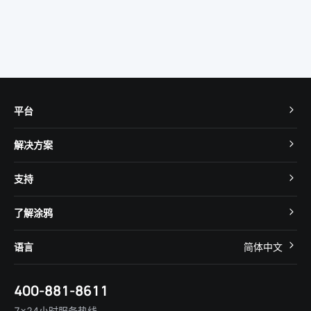
平台
TuyaOS
解决方案
MCU 接入
Cube 智慧私有云
支持
App SDK
智慧酒店
开发者社区
智能小程序
了解涂鸦
智慧租住
帮助中心
IoT Core
关于我们
智慧商照
语言
简体中文
在线咨询
Tuya Cobuilder
涂鸦新闻
智慧全屋&地产
简体中文
技术支持
400-881-8611
合规资质
智慧楼宇
English
行业百科
7×24小时服务热线