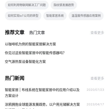
如何利用物联网解决工厂问题
指纹锁发展趋势
如何实现IoT公司的转型
智能家居系统
温湿度传感器应用案例
工厂能耗管控方案
智能除湿机
红外传感器解决方案
推荐文章
热门文章
查看更多
AI硬件
物联网政策
智能窗帘的优势是什么
01
以咖啡机为例的智能家居解决方案
电动平衡车原理
别墅智能化设计方案
物联网项目应用
你见过这些智能家居中的智能传感器吗？
02
如何构建物联网
节能灯
灯饰十大品牌
智慧校园方案公司
空气源热泵设备智能化方案
03
全球物联网发展受哪些影响
生产降耗解决措施
热门新闻
查看更多
精益生产管理系统
IOT
物联网维护
智能电子体脂秤方案
智能家居 | 布线系统在智能家居中的应用介绍以及
2020/07/23
室内蓝牙温湿度传感器方案
开发软件系统
方案设计
工业物联网的影响有哪些
无线智能插座
智慧楼宇
涂鸦拥抱全球能源发展趋势，以户用光储解决方案
2023/04/17