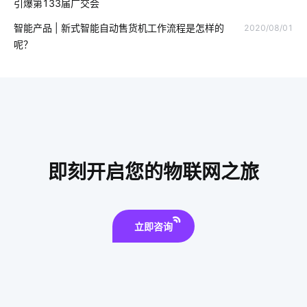
引爆第133届广交会
智慧客房设计公司
智能穿戴设备如何正确使用
智能产品 | 新式智能自动售货机工作流程是怎样的
2020/08/01
物联网系统技术应用领域
物联网IoT安全吗
弱电系统
呢？
什么叫物联网
光伏解决方案
iot
智能防雷插排
充电站
智能家居家电控制系统
智能空气净化器
智能锁指纹识别隐患
空调寿命延长
传感器工业应用
智能照明功能
家居定制
智能家居产业
即刻开启您的物联网之旅
立即咨询