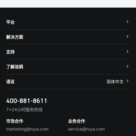
平台
TuyaOS
解决方案
MCU 接入
Cube 智慧私有云
支持
App SDK
智慧酒店
开发者社区
智能小程序
了解涂鸦
智慧租住
帮助中心
IoT Core
关于我们
智慧商照
语言
简体中文
在线咨询
Tuya Cobuilder
涂鸦新闻
智慧全屋&地产
简体中文
技术支持
400-881-8611
合规资质
智慧楼宇
English
行业百科
7×24小时服务热线
投资者关系
市场合作
业务合作
服务商合作
marketing@tuya.com
service@tuya.com