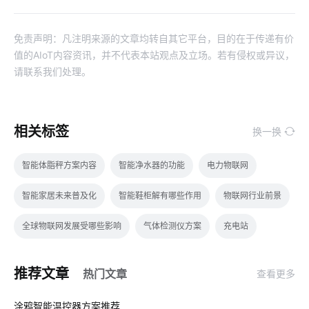
免责声明：凡注明来源的文章均转自其它平台，目的在于传递有价
值的AIoT内容资讯，并不代表本站观点及立场。若有侵权或异议，
请联系我们处理。
相关标签
换一换
智能体脂秤方案内容
智能净水器的功能
电力物联网
智能家居未来普及化
智能鞋柜解有哪些作用
物联网行业前景
全球物联网发展受哪些影响
气体检测仪方案
充电站
工业智能节电系统
电磁炉有哪些运作原理
人因照明
推荐文章
热门文章
查看更多
球灯泡智能
我国芯片市场
IoT是什么意思
01
涂鸦智能温控器方案推荐