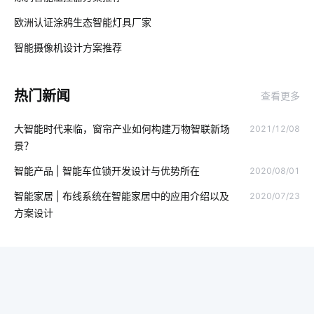
医疗传感器方案设计
生产降耗系统的公司
智能制造节能方案
欧洲认证涂鸦生态智能灯具厂家
02
智慧办公空间设计案例
智能家居装修要注意几点
智能摄像机设计方案推荐
03
无线通讯芯片
智能锁技术发展
物联网市场
热门新闻
查看更多
智能家居应用方面
智能电饭煲系统
行车记录仪的作用是什么
大智能时代来临，窗帘产业如何构建万物智联新场
2021/12/08
智能指纹锁发展趋势
智能家居控制开关
智能制造
景？
智能家居安全
共享自习室解决方案
智能健康硬件
智能产品 | 智能车位锁开发设计与优势所在
2020/08/01
智能电动窗帘控制系统
物联网技术产品
智能家居 | 布线系统在智能家居中的应用介绍以及
2020/07/23
方案设计
MEMS在物联网推动下如何变革
温湿度传感器设计方案
智能扫地机器人升级功能
物联网数据
智慧酒店客房方案
温控品类解决方案
半导体酒精传感器设计
智能窗帘的优势