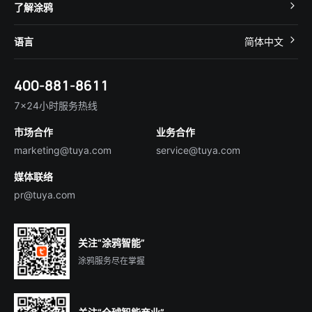
开发者社区
智能小程序
了解涂鸦
智慧租住
帮助中心
IoT Core
关于我们
智慧商照
语言
简体中文
在线咨询
Tuya Cobuilder
涂鸦新闻
智慧全屋&地产
简体中文
技术支持
400-881-8611
合规资质
智慧楼宇
English
行业百科
7×24小时服务热线
投资者关系
市场合作
业务合作
服务商合作
marketing@tuya.com
service@tuya.com
媒体联络
pr@tuya.com
关注“涂鸦智能”
涂鸦服务尽在掌握