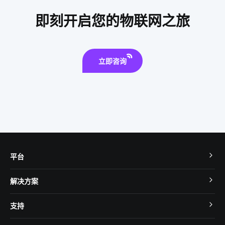
智能电子产品发展趋势
空气传感器开发方案
即刻开启您的物联网之旅
智能温控解决方案
物联网企业
音频和图像信号处理
智能用电应用场景有哪些
智能开关系统
工业iot技术方案
立即咨询
平台
TuyaOS
解决方案
MCU 接入
Cube 智慧私有云
支持
App SDK
智慧酒店