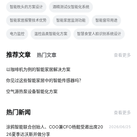
智能枕头的方案设计
酒精测试仪智能化系统
智能家居报警技术优势
智能家居监测功能
智能窗帘用途
电力监控
温控品类智能化方案
智慧食堂人脸识别系统设计
智能家居行业
物流车辆GPS
物理网应用服务
推荐文章
热门文章
查看更多
如何选择智能家居
智能净水器普及程度不高原因
01
以咖啡机为例的智能家居解决方案
智能净水器的功能是什么
智能家具
手机智能家居系统
你见过这些智能家居中的智能传感器吗？
02
供应链
照明智能化
智能安全
智能家居中必备智能传感器
空气源热泵设备智能化方案
03
理解物联网所需要的知识
食堂刷卡消费系统方案
热门新闻
查看更多
国内智能门锁普及率低问题
智慧医院
rfid系统集成
涂鸦智能联合创始人、COO兼CFO杨懿受邀出席20
2026/06/25
智能家居模块
量子传感器应用领域
物联网到底是什么
26夏季达沃斯并做分享