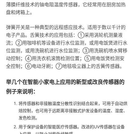
薄膜纤维技术的铀电阻温度传感器，它经常用在厨房加热
盘和烤箱上。
弹簧开关是一种典型的远程感应技术。适用于数以千计的
电子产品。舌簧技术的应用包括：①采用涡轮机测量液
流；②用咖啡机等设备进行水位监测，或用电饭煲进行水
位监测，或用洗碗机进行水位监测；③用洗碗机喷水臂移
动控制；④用洗衣机滚筒检测位置；⑤用电饭煲检测安
全控制；⑥电动牙刷；⑦地毯吸尘器上的舌簧传感器。
举几个在智能小家电上应用的新型或改良传感器的
例子来说明：
将传感器和非接触温度分散性识别结合起来，可用于自动烘
焙控制，也可用于远距离非接触式护发设备的温度、湿度、
发色检测。
用于保护设备的智能医疗传感器。改进的UV传感器在设备
上应用，以防止对紫外线敏感。