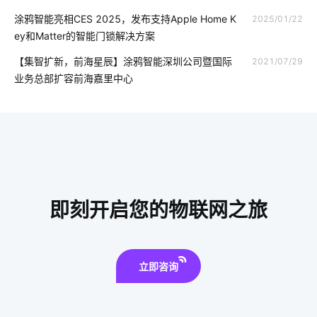
传感器工业应用
指纹智能门锁安全性
气体检测仪智能化设计
涂鸦智能亮相CES 2025，发布支持Apple Home K
2025/01/22
ey和Matter的智能门锁解决方案
量子传感器开发方案
IoT产品开发成功秘诀
【集智扩新，前海星辰】涂鸦智能深圳公司暨国际
2021/07/29
智慧食堂管理系统方案
智能电饭煲如何改变人们的烹饪习惯
业务总部扩容前海嘉里中心
无人便利店的概念
工业生产智能化
无线摄像头
无线电源插座
数据中心UPS电源
体脂秤APP开发
温湿度传感器设计方案
智慧葡萄园方案
智慧食堂系统开发方案
智能家居未来普及化
即刻开启您的物联网之旅
家中可以安装哪些安全设备
微型无线摄像头
智慧酒店解决方案
智能家居安装
智能门锁重要性
立即咨询