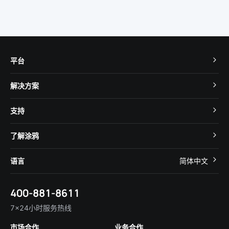
平台
TuyaOS
解决方案
MCU 接入
Cube 智慧私有云
支持
App SDK
智慧酒店
开发者社区
智能小程序
了解涂鸦
智慧租住
帮助中心
IoT Core
关于我们
智慧商照
语言
简体中文
在线咨询
Tuya Cobuilder
涂鸦新闻
智慧全屋&地产
简体中文
技术支持
400-881-8611
合规资质
智慧楼宇
English
行业百科
7×24小时服务热线
投资者关系
市场合作
业务合作
服务商合作