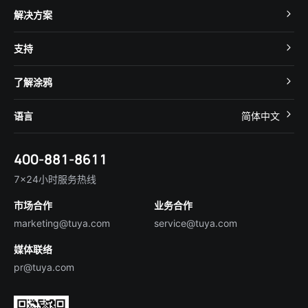
TuyaOS
解决方案
MCU 接入
Cube 智慧私有云
支持
App SDK
智慧酒店
开发者社区
智能小程序
了解涂鸦
智慧租住
帮助中心
IoT Core
关于我们
智慧商照
语言
简体中文
在线咨询
Tuya Cobuilder
涂鸦新闻
智慧全屋&地产
简体中文
技术支持
400-881-8611
合规资质
智慧楼宇
English
行业百科
7×24小时服务热线
投资者关系
市场合作
业务合作
服务商合作
marketing@tuya.com
service@tuya.com
媒体联络
pr@tuya.com