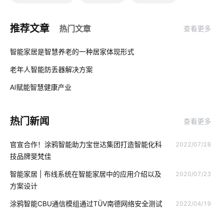
智慧城市安全
物联网应用
控制系统
物流车辆GPS
推荐文章
热门文章
查看更多
IoT是什么意思
推动城市能源转型的动力
智慧食堂案例分享
01
智能家居是智慧养老的一种居家体现形式
物联网数据挖掘
集成传感器
儿童智能手表安全
老年人智能防丢器解决方案
02
智能家居传统家居相比谁更胜一筹
AI赋能智慧健康产业
03
智能家居在厨房中的表现如何吸引消费者
工业设备节能改造方案
热门新闻
查看更多
智能餐具消毒柜
远程控制
物联网基础架构
移动物联网卡
官宣合作！涂鸦智能助力宝世达集团打造智能化科
2022/07/28
食堂智能化系统
智慧病房
智慧食堂的好处
技品牌斐梵佳
食堂刷卡消费系统方案
智能上料系统
无人值守解决方案
智能家居 | 布线系统在智能家居中的应用介绍以及
2020/07/23
方案设计
智能遥控器
智能工厂解决方案公司
涂鸦智能CBU通信模组通过TÜV南德网络安全测试
2022/04/19
智能家居在卧室中的表现如何吸引消费者
单身公寓智能解决方案