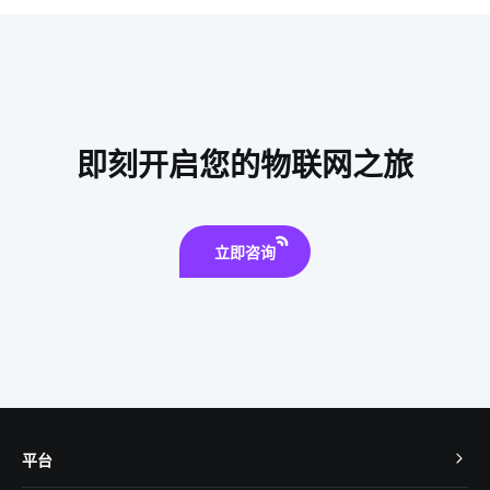
智能家居服务商
共享教育空间方案设计
智能睡眠监测带介绍
智能家居无线技术
智能化办公
智能衣柜给人们带来的便利
老年智能手环
智能空间
工业物联网的影响有哪些
即刻开启您的物联网之旅
智慧园区开发公司
智能仓储系统开发方案
车牌识别系统
智能家居语音控制系统
物联网产业
立即咨询
智能科技是怎样影响未来的生活
智能净水器的功能
平台