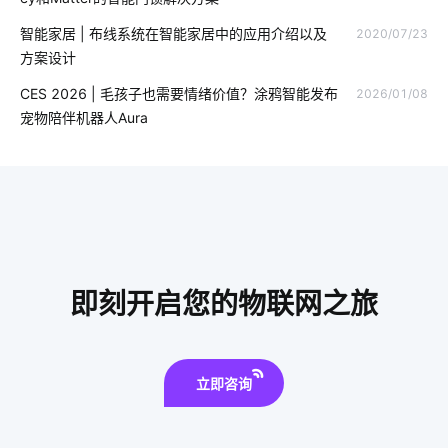
无线技术的作用
智能家居新产品
智慧停车
智能家居 | 布线系统在智能家居中的应用介绍以及
2020/07/23
方案设计
数据中心设计发展
工业传感器应用
互联网时代
CES 2026 | 毛孩子也需要情绪价值？涂鸦智能发布
2026/01/08
物联网生态
物联网云模式
智能家居单品
宠物陪伴机器人Aura
家电智能门锁选购要点
智能教育物联网应用
云计算安全
IoT公司
智能奶瓶真的实用吗
智慧餐厅系统
物联网平台作用
智能车间管理系统
智能窗帘新面貌
智能家居设计
电力物联网的应用
即刻开启您的物联网之旅
立即咨询