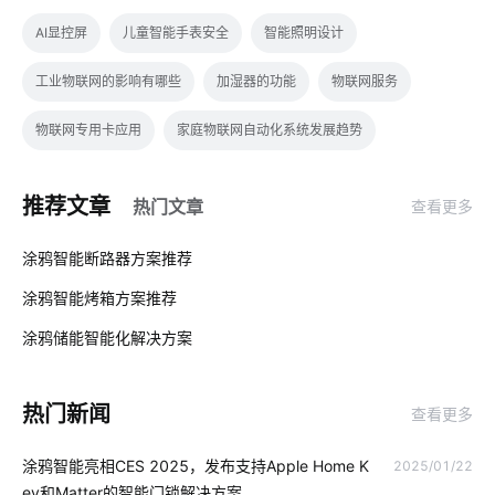
AI显控屏
儿童智能手表安全
智能照明设计
工业物联网的影响有哪些
加湿器的功能
物联网服务
物联网专用卡应用
家庭物联网自动化系统发展趋势
智能水龙头设计
智慧电力
智能血糖仪方案设计
推荐文章
热门文章
查看更多
物联网专用卡应用场景
智能家居网关系统
设备连接
01
涂鸦智能断路器方案推荐
智能车位锁
物联网智能芯片
云计算平台搭建
rfid集成商
涂鸦智能烤箱方案推荐
02
无人值守方案
智能电视门槛
智能家居管理系统
涂鸦储能智能化解决方案‌
03
安装空调有用吗
共享教室解决方案设计
智能门锁和传统门锁
热门新闻
查看更多
智慧节能灯
智能网关系统
智能窗帘控制系统
涂鸦智能亮相CES 2025，发布支持Apple Home K
2025/01/22
智能定位器开发公司
激光传感器开发板
Zigbee开发工具
ey和Matter的智能门锁解决方案