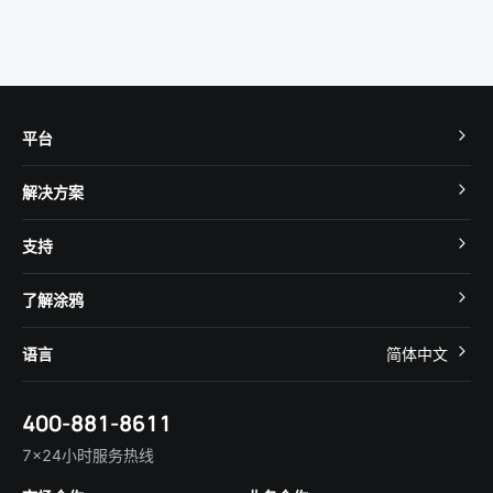
平台
TuyaOS
解决方案
MCU 接入
Cube 智慧私有云
支持
App SDK
智慧酒店
开发者社区
智能小程序
了解涂鸦
智慧租住
帮助中心
IoT Core
关于我们
智慧商照
语言
简体中文
在线咨询
Tuya Cobuilder
涂鸦新闻
智慧全屋&地产
简体中文
技术支持
400-881-8611
合规资质
智慧楼宇
English
行业百科
7×24小时服务热线
投资者关系