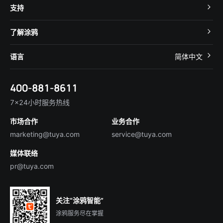
Cube 智慧私有云
支持
App SDK
智慧酒店
开发者社区
智能小程序
了解涂鸦
智慧租住
帮助中心
IoT Core
关于我们
智慧商照
语言
简体中文
在线咨询
Tuya Cobuilder
涂鸦新闻
智慧全屋&地产
简体中文
技术支持
400-881-8611
合规资质
智慧楼宇
English
行业百科
7×24小时服务热线
投资者关系
市场合作
业务合作
服务商合作
marketing@tuya.com
service@tuya.com
媒体联络
pr@tuya.com
关注“涂鸦智能”
涂鸦服务尽在掌握