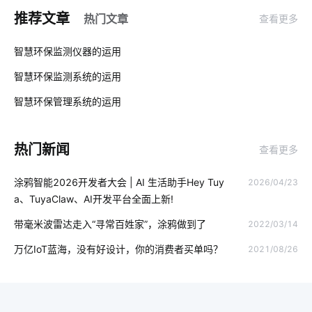
湿气太重安装空调有用吗
摄像头系统
智能睡眠监测带产品
推荐文章
热门文章
查看更多
物联网统计
人脸识别技术应用案例
AI机器人
01
智慧环保监测仪器的运用
燃气报警器解决方案
智能家居安装
加湿器的功能
智慧环保监测系统的运用
02
能耗管理
智能家居无线技术
远程监控
智慧环保管理系统的运用
03
智能家居防盗报警技术
智能家居控制面板
热门新闻
查看更多
工业能耗系统设计方案
智能门锁和传统门锁
涂鸦智能2026开发者大会 | AI 生活助手Hey Tuy
2026/04/23
智能门锁的优势有哪些
共享充电桩
智能电饭煲系统设计
a、TuyaClaw、AI开发平台全面上新!
ZigBee在智能家居市场的现状
智能手推车
儿童智能手表
带毫米波雷达走入“寻常百姓家”，涂鸦做到了
2022/03/14
智能除湿机
人工智能发展制高点
智能厨房
灯饰十大品牌
万亿IoT蓝海，没有好设计，你的消费者买单吗？
2021/08/26
智能消毒锅方案
智能家居产品设计
物联网智能制造
手机控制电灯原理
智能工厂
led灯品牌排行