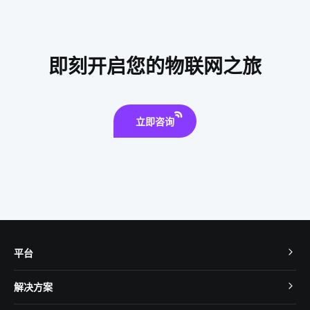
智能体脂秤app开发
生产降耗方案设计
智能奶瓶的功能
传统家居和智能家居
智能环境监测
现代生活的智能产品
即刻开启您的物联网之旅
智慧食堂的优点和缺点
智能家居服务商
智能车辆管理
智能传感器公司
ZigBee技术优势
立即咨询
平台
TuyaOS
解决方案
MCU 接入