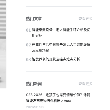
储能电池
智能无线插座
IoT模块选择
传感器工业应用
热门文章
查看更多
最流行的智能马桶
智慧节电系统
01
智能穿戴设备：老人智能手环介绍及使
用好处
怎么解决智能家居的问题
02
在我们生活中有哪些常见人工智能设备
及应用场景
共享自习室方案开发
智能开关控制系统
03
智慧养老的现状及痛点难点分析
家庭物联网自动化系统
家庭防盗智能门锁
热门新闻
查看更多
一氧化碳传感器开发方案
CES 2026 | 毛孩子也需要情绪价值？涂鸦
工业设备管理系统软件
智能电饭煲方案
智能发布宠物陪伴机器人Aura
2026/01/08