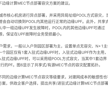
下边缘计算MEC节点部署容灾方案的建议。
城市核心机房进行异点部署，并采用异局址组POOL方式容灾，
托管会自动切换到POOL内其他运行正常的边缘UPF。此外，共享
L中一组边缘UPF发生故障时，POOL内的其他边缘UPF可通过
源，保证在UPF故障时业务受损最小。
户需求，一般以入户到园区部署为主，设置单点无容灾、N+1主
当一个园区仅有1套入驻式边缘UPF时，入驻式边缘UPF作为主用
驻式边缘UPF时，可以采用组POOL方式容灾，当其中1套边界
运行的PF。图6显示了共享式/有源MEC节点的容灾配置拓扑。
不同的边缘计算MEC节点容灾等级要求，对建网成本的敏感性也
案，供政企客户选择，提出共享/进驻式边缘计算MEC节点部