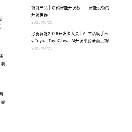
智能产品开发周期
光纤传感器解决方案
智能产品 | 涂鸦智能开发板——智能设备的
开发神器
SoC吊扇免开发智能化方案
云存储发展
当
2020/06/28
式
智能门锁的优势有哪些
空调究竟怕什么
涂鸦智能2026开发者大会 | AI 生活助手He
y Tuya、TuyaClaw、AI开发平台全面上新!
一氧化碳传感器应用场景
2026/04/23
备
智能锁方案开发公司
智慧客房设计公司
，地
气体传感器系统设计
智慧教室开发方案
手机APP开发
智能插座与智能家居
有
零碳
如何理解物联网
署容
工业能耗系统开发方案
办公照明
插座怎么接线
食堂智能化改造