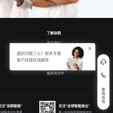
了解涂鸦
关于我们
涂鸦新闻
遇到问题了么？联系专属
合规资质
客户经理在线解答
投资者关系
服务商合作
意
向
合
作
关注“涂鸦智能”
关注“全球智能商业”
涂鸦服务尽在掌握
第一时间获取物联网资讯