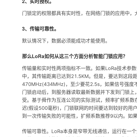
2、实时授权。
门锁定的权限都具有实时性，在网络门锁的应用中，
3、传输可靠性。
默认情况下，数据必须能成功才能使用。
那么LoRa如何从这三个方面分析智能门锁应用？
传输量和实时性两项指标不一致。如果LoRa技术参数
中，其传输距离已达到21.5KM。但是，要达到这段
470MHz(434MHz)，至少要花2.5s，如果信
门锁启动后，到服务器读取最新数据并下发到门锁上，
受。基于舜作为互连公司的实际测试，频率扩频系数在10
迟(假设500毫秒)，门锁联网的时间要达到较好的用户
到一次传输失败的可能性，扩频系数推荐9以内。如果
传输可靠性。LoRa本身是窄带无线通信，运行在一