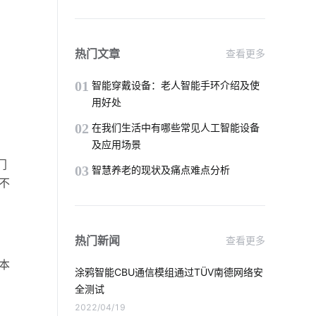
智能血氧仪开发方案设计
物联网应用改变
智能楼宇管理系统
热门文章
查看更多
灯饰照明
黑客攻击
太阳能路灯
01
智能穿戴设备：老人智能手环介绍及使
用好处
智能家居插座
智能鞋柜
02
在我们生活中有哪些常见人工智能设备
及应用场景
智能电热水器
移动互联网
门
03
智慧养老的现状及痛点难点分析
不
物联网智能化
智能垃圾桶功能
智能插座与智能家居
指纹智能门锁安装
热门新闻
查看更多
智慧酒店开发公司
本
涂鸦智能CBU通信模组通过TÜV南德网络安
红酒柜的使用注意事项
什么叫物联网
全测试
2022/04/19