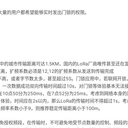
大量的用户都希望能够实时发出门锁的权限。
中的城市传输距离可达1.5KM，国内的LoRa厂商唯传甚至还在
距离，扩频系数必须是12,12的扩频系数从发送到传输完成
号强度不高，或者字节数太多，甚至超过5S。门锁应用中，若联网开锁
一次数据成功双向传输时间超过10s，对门锁等体验基本无法
点50分为250ms，在7点52分为25ms，考虑到网络本身的
体验，时间应在2s以内，那么LoRa的传输时间不得超过1s，考
频率系数小于9，则推荐稳定传输距离小于100m。
个免授权频段，在传输时，不可避免地受节点数量的控制、频段的