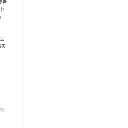
或者
中
传感器工业应用
智能遥控系统
确
光疗
应
的实
请联