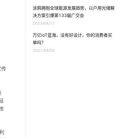
智慧用电系统应用场景
IoT方案模块
涂鸦拥抱全球能源发展趋势，以户用光储解
决方案引爆第133届广交会
智能家居应用方面
mes
2023/04/17
智能系统方案
物联网产品
万亿IoT蓝海，没有好设计，你的消费者买
单吗？
智慧零售服务商
智慧节电方案
2021/08/26
智慧能源
人因照明
布线系统
宣传
物联网技术平台
生物传感器开发公司
，
智慧食堂建设方案
共享按摩椅app开发
接
延
led灯品牌排行前十
智能体脂秤
虑
智能家居有哪些优势
家庭防盗智能门锁
利
智能开发平台
智能奶瓶实用吗