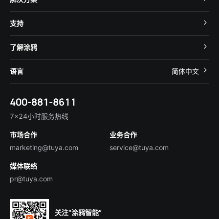
MCU 接入
Cube 智慧私有云
支持
App SDK
智慧酒店
开发者社区
智能小程序
了解涂鸦
智慧租住
帮助中心
IoT Core
关于我们
智慧商照
语言
简体中文
在线咨询
Tuya Cobuilder
涂鸦新闻
智慧全屋&地产
简体中文
技术支持
400-881-8611
合规资质
智慧楼宇
English
行业百科
7×24小时服务热线
投资者关系
市场合作
业务合作
服务商合作
marketing@tuya.com
service@tuya.com
媒体联络
pr@tuya.com
关注“涂鸦智能”