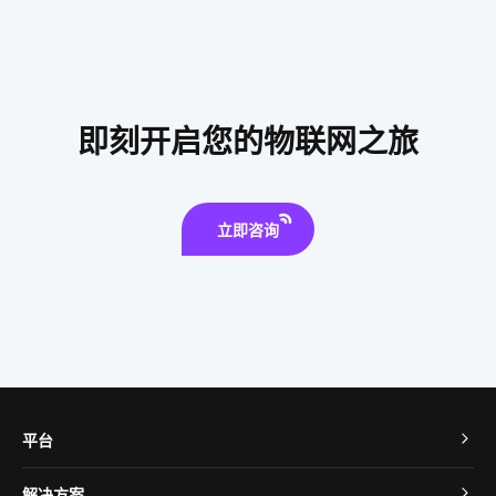
智能垃圾桶几项隐藏功能
物联网系统有哪些
智能节能系统设计
智慧图书馆解决方案厂家
智慧食堂方案公司
弱电机房工程施工监理
安防
即刻开启您的物联网之旅
车牌识别系统
暖通控制
工业saas公司
儿童智能手表安全
无线传感器应用实例
立即咨询
平台
TuyaOS
解决方案