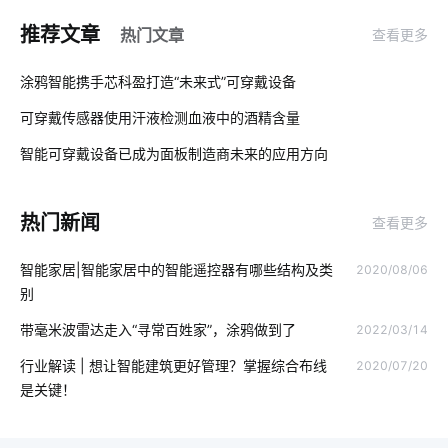
全球物联网发展受哪些影响
学习物联网技术的方法
推荐文章
热门文章
查看更多
智慧食堂的好处
物联网项目应用
智能家居温控系统
01
涂鸦智能携手芯科盈打造“未来式”可穿戴设备
智慧生产管理系统设计
智能家居电路安装
智能鞋柜发展
可穿戴传感器使用汗液检测血液中的酒精含量
02
工厂智能化开发方案
物联网机器人
工业物联网解决方案
智能可穿戴设备已成为面板制造商未来的应用方向
03
智能门锁报警芯片
什么是物联网应用技术
热门新闻
查看更多
工业设备管理系统软件
物联网建筑领域
智能家居加盟
智能家居|智能家居中的智能遥控器有哪些结构及类
2020/08/06
物联网的预测性维护应如何去做
别墅智能家居方案
别
物联网人才
iot
5G时代
物联网数据挖掘
ZigBee
带毫米波雷达走入“寻常百姓家”，涂鸦做到了
2022/03/14
智能配电
智能家居安全
酒精测试仪智能化系统
行业解读 | 想让智能建筑更好管理？掌握综合布线
2020/07/20
是关键！
智慧灯杆建设
智慧图书馆开发方案
智能别墅系统