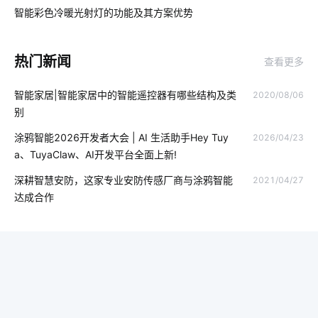
ZigBee通信协议
智能家居工作原理
弱电系统
智能彩色冷暖光射灯的功能及其方案优势
03
云计算平台操作
吸尘器和智能扫地机器人的区别
热门新闻
查看更多
智能窗帘新面貌
智能节能灯
智能洗衣机的发展趋势
智能家居|智能家居中的智能遥控器有哪些结构及类
2020/08/06
智能照明系统开发
智能定位器开发方案
物联网专业
别
智慧餐厅系统解决方案
智能灯泡
智慧节电系统开发商
涂鸦智能2026开发者大会 | AI 生活助手Hey Tuy
2026/04/23
a、TuyaClaw、AI开发平台全面上新!
人脸识别技术应用案例
智慧农业中物联网技术应用
深耕智慧安防，这家专业安防传感厂商与涂鸦智能
2021/04/27
智能车辆管理系统
食品工厂智能化改造
达成合作
智慧社区方案供应商排名
共享充电桩
智能窗帘实用吗
智慧食堂系统的意义
智慧灯杆
智能电饭煲系统设计
加快5G网络商用进程途径
传感器制造业
物联网行业
智能科技
智能扫地机器人工作原理
IoT蓝牙解决方案