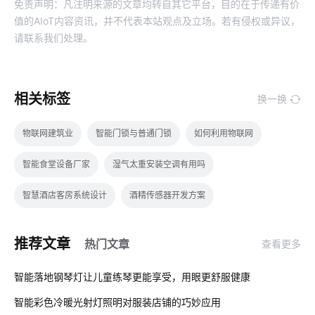
免责声明：凡注明来源的文章均转自其它平台，目的在于传递有价
值的AIoT内容资讯，并不代表本站观点及立场。若有侵权或异议，
请联系我们处理。
相关标签
换一换
物联网建筑业
智能门锁与普通门锁
如何利用物联网
智能食堂设备厂家
湿气太重安装空调有用吗
智慧酒店客房系统设计
酒精传感器开发方案
物联网技术的应用
物联网技术影响
温控品类智能化方案
推荐文章
热门文章
查看更多
智慧校园集成商
智能系统开发
ZigBee在智能家居市场的现状
01
智能落地钢琴灯让儿童练琴更能享受，用眼更舒服健康
智能电路改造方案
电工照明
智能家居系统
智能彩色冷暖光射灯照明对服装店铺的巧妙应用
02