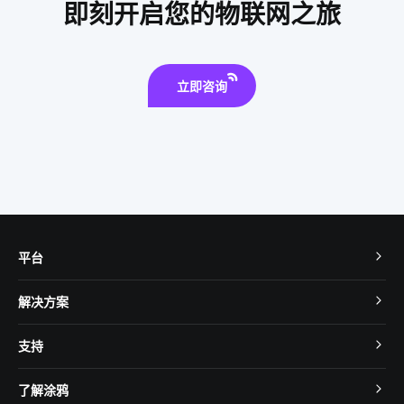
即刻开启您的物联网之旅
一氧化碳传感器开发
太阳能路灯安装
数字化
物联网大数据
立即咨询
平台
TuyaOS
解决方案
MCU 接入
Cube 智慧私有云
支持
App SDK
智慧酒店
开发者社区
智能小程序
了解涂鸦
智慧租住