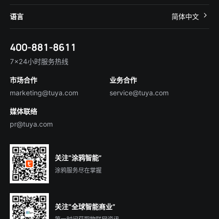
帮助中心
IoT Core
关于我们
智慧商照
语言
简体中文
在线咨询
Tuya Cobuilder
涂鸦新闻
智慧全屋&地产
简体中文
技术支持
400-881-8611
合规资质
智慧楼宇
English
行业百科
7×24小时服务热线
投资者关系
市场合作
业务合作
服务商合作
marketing@tuya.com
service@tuya.com
媒体联络
pr@tuya.com
关注“涂鸦智能”
涂鸦服务尽在掌握
关注“全球智能商业”