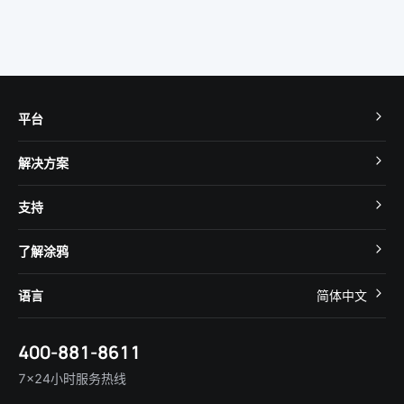
平台
TuyaOS
解决方案
MCU 接入
Cube 智慧私有云
支持
App SDK
智慧酒店
开发者社区
智能小程序
了解涂鸦
智慧租住
帮助中心
IoT Core
关于我们
智慧商照
语言
简体中文
在线咨询
Tuya Cobuilder
涂鸦新闻
智慧全屋&地产
简体中文
技术支持
400-881-8611
合规资质
智慧楼宇
English
行业百科
7×24小时服务热线
投资者关系