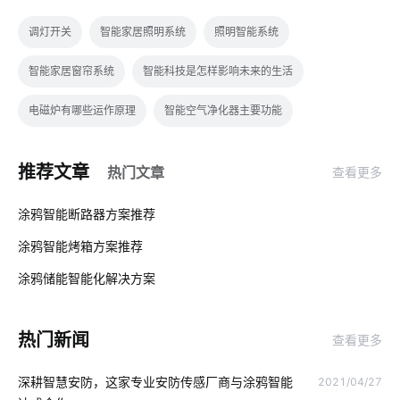
调灯开关
智能家居照明系统
照明智能系统
智能家居窗帘系统
智能科技是怎样影响未来的生活
电磁炉有哪些运作原理
智能空气净化器主要功能
IoT产品开发成功秘诀
无人值守方案
123
推荐文章
热门文章
查看更多
智慧校园硬件开发方案
食堂智能化方案
智能传感器结构组成
01
涂鸦智能断路器方案推荐
智能家居企业
燃气报警器智能化设计
儿童智能手表安全
涂鸦智能烤箱方案推荐
02
物联网与智能设备
智能穿戴设备如何使用
涂鸦储能智能化解决方案‌
03
市面上还有哪些智能家居
别墅智能照明系统
交流充电桩
热门新闻
查看更多
不会养植物却想拥有盆栽该怎么办
物联网数据中心
深耕智慧安防，这家专业安防传感厂商与涂鸦智能
2021/04/27
选择智能空气净化器需要了解的事情
数字化工厂系统集成