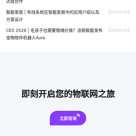
达成合作
智能家居控制系统功能
智慧食堂案例分享
智能家居 | 布线系统在智能家居中的应用介绍以及
2020/07/23
方案设计
智慧酒店客房的功能
灯光控制系统
智能门锁的弱点
CES 2026 | 毛孩子也需要情绪价值？涂鸦智能发布
2026/01/08
智能慢煮机
智能扫地机器人升级功能
智能睡眠监测带
宠物陪伴机器人Aura
智能家居Z-Wave技术
智能化家居方案
智能衣柜给人们带来的便利
智慧办公空间设计方案
背景音乐音响
智能穿戴设备作用
工业互联网的意思
AI显控屏
智能家居灯光控制系统
智能指纹锁出现的必要性
即刻开启您的物联网之旅
量子传感器设计方案
蓝牙智能
楼宇对讲系统
智能云
我们触手可及的智能家居有哪些
智能照明设计
云存储发展
立即咨询