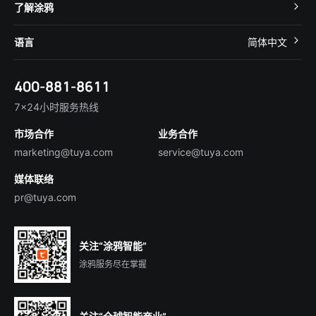
开发者社区
智能小程序
了解涂鸦
智慧租住
帮助中心
IoT Core
关于我们
智慧商照
语言
简体中文
在线咨询
Tuya Cobuilder
涂鸦新闻
智慧全屋&地产
简体中文
技术支持
400-881-8611
合规资质
智慧楼宇
English
行业百科
7×24小时服务热线
投资者关系
市场合作
业务合作
服务商合作
marketing@tuya.com
service@tuya.com
媒体联络
pr@tuya.com
关注“涂鸦智能”
涂鸦服务尽在掌握