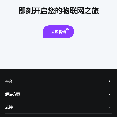
物联网家电
生产降耗系统的公司
门禁市场
即刻开启您的物联网之旅
智慧食堂发展前景
loT
IoT产品开发成功秘诀
照明智能系统
立即咨询
平台
TuyaOS
解决方案
MCU 接入
Cube 智慧私有云
支持
App SDK
智慧酒店