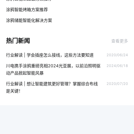
照明灯具
物联网开发商
智能水龙头开发商有哪些
涂鸦智能烤箱方案推荐
02
智能垃圾桶方案解读
智能烤箱
物联网与人工智能
涂鸦储能智能化解决方案‌
03
生产智能化系统
心电传感器开发方案
智能传感器设计公司
热门新闻
查看更多
温控品类解决方案
国内智能门锁普及率低问题
行业解读 | 学会插座怎么接线，这些方法要知道
2020/06/24
智慧客房设计公司
生物传感器开发方案
物联网模块
川电携手涂鸦重磅亮相2024光亚展，以前沿照明驱
2024/06/18
手机智能家居系统
智能终端
商用物联网
智能设备开发
动产品掀起智能风暴
智能制造系统开发方案
智能报警
物联网系统技术应用领域
行业解读 | 想让智能建筑更好管理？掌握综合布线
2020/07/20
是关键！
物联网平台
智能锁解决方案公司
智能门锁突出的特点
智能门锁与普通门锁
别墅智能照明系统
智慧节电应用案例
除湿机比空调好在哪里
物联网如何变革服务新时代