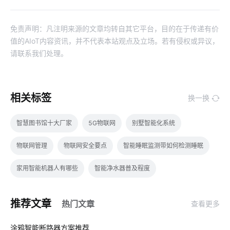
免责声明：凡注明来源的文章均转自其它平台，目的在于传递有价
值的AIoT内容资讯，并不代表本站观点及立场。若有侵权或异议，
请联系我们处理。
相关标签
换一换
智慧图书馆十大厂家
5G物联网
别墅智能化系统
物联网管理
物联网安全要点
智能睡眠监测带如何检测睡眠
家用智能机器人有哪些
智能净水器普及程度
智能体脂秤app开发
数字化工厂
智能语音控制
推荐文章
热门文章
查看更多
物联网电气设计
工业SaaS
智能家居迅速发展原因
01
涂鸦智能断路器方案推荐