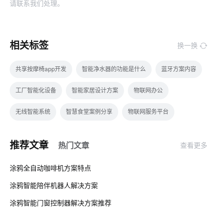
请联系我们处理。
相关标签
换一换
共享按摩椅app开发
智能净水器的功能是什么
蓝牙方案内容
工厂智能化设备
智能家居设计方案
物联网办公
无线智能系统
智慧食堂案例分享
物联网服务平台
智能家居集中控制系统
智能马桶与传统马桶
推荐文章
热门文章
查看更多
工业物联网的影响
自动化
吸尘器和智能扫地机器人的区别
01
涂鸦全自动咖啡机方案特点
智慧城市
智能电视
智能互动教学设备功能
智能无线插座
涂鸦智能陪伴机器人解决方案‌
02
工业降耗方案设计
智能扫地机器人工作原理
涂鸦智能门窗控制器解决方案推荐
03