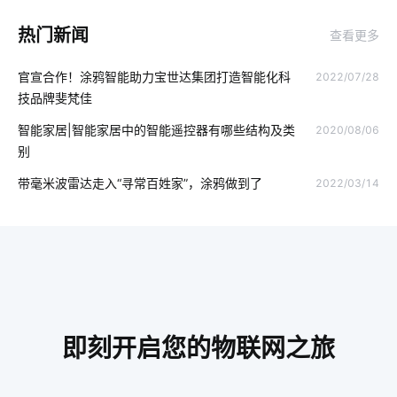
行车记录仪的作用
人工智能技术
智慧用电案例分析
热门新闻
查看更多
智能空气净化器
智能建筑
智慧路灯杆
物联网前景
官宣合作！涂鸦智能助力宝世达集团打造智能化科
2022/07/28
如何正确使用扫地机器人
电力监控
智能温控器
技品牌斐梵佳
红外传感器开发方案
电动窗帘安装方法
体脂秤APP开发
智能家居|智能家居中的智能遥控器有哪些结构及类
2020/08/06
别
智能家居有哪些应用
AI机器人
全球物联网
带毫米波雷达走入“寻常百姓家”，涂鸦做到了
2022/03/14
卧室智能家居系统方案
智能影音系统好处
电饭煲智能化方案
智慧制造解决方案
智能空气净化器功能
智能垃圾桶在生活中的应用
智能家居监测系统
智能扫地机器人功能
气体传感器开发
物联网商业模式
即刻开启您的物联网之旅
家中可以安装哪些安全设备
物联网开发
一氧化碳传感器的工作原理
智能水杯有什么作用