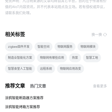
免责声明：凡注明来源的文章均转自其它平台，目的在于传递有价
值的AIoT内容资讯，并不代表本站观点及立场。若有侵权或异议，
请联系我们处理。
相关标签
换一换
zigbee固件开发
智能空间
物联网服务
物联网模块
制造业智能化方案
物联网有哪些应用
热泵
智慧工地
智慧食堂人工智能
远程系统
物联网应用改变
智能机器人有哪些
智能除湿机
智慧工业生产平台
智能云
推荐文章
热门文章
查看更多
加湿器作用
探测器
计算机原理与应用
01
涂鸦智能断路器方案推荐
智慧节电系统解决方案
智能消毒柜方案
智慧图书馆开发方案
涂鸦智能烤箱方案推荐
02