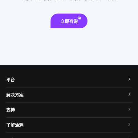
立即咨询
平台
TuyaOS
解决方案
MCU 接入
Cube 智慧私有云
支持
App SDK
智慧酒店
开发者社区
智能小程序
了解涂鸦
智慧租住
帮助中心
IoT Core