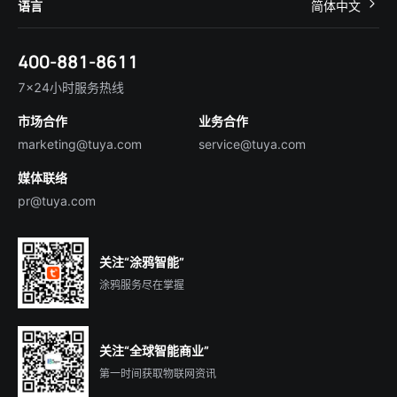
关于我们
智慧商照
语言
简体中文
在线咨询
Tuya Cobuilder
涂鸦新闻
智慧全屋&地产
简体中文
技术支持
400-881-8611
合规资质
智慧楼宇
English
行业百科
7×24小时服务热线
投资者关系
市场合作
业务合作
服务商合作
marketing@tuya.com
service@tuya.com
媒体联络
pr@tuya.com
关注“涂鸦智能”
涂鸦服务尽在掌握
关注“全球智能商业”
第一时间获取物联网资讯