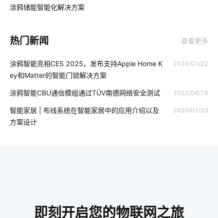
工业设备节能改造
无线电源插座
智能节能系统设计
涂鸦储能智能化解决方案‌
03
温控面板
无人便利店的概念是什么
热门新闻
查看更多
智能血糖仪为用户检测血糖状况
智慧酒店客房具备的功能
涂鸦智能亮相CES 2025，发布支持Apple Home K
2025/01/22
垃圾桶智能化方案
无人值守解决方案
涂鸦开发者平台
ey和Matter的智能门锁解决方案
智慧用电方案提供商
智能家居产业
智能家居防盗技术优势
涂鸦智能CBU通信模组通过TÜV南德网络安全测试
2022/04/19
物联网行业
精益生产管理系统
智能空气净化器
智能家居 | 布线系统在智能家居中的应用介绍以及
2020/07/23
方案设计
智能家居系统推荐
泛在物联网
智能牙刷使用
物流车辆GPS
物联网政策
智慧酒店智能客房系统
出门在外不放心怎么办
智能洗衣机的发展趋势
智慧酒店设备控制系统
人体传感器开发公司哪家好
即刻开启您的物联网之旅
医疗传感器解决方案
消毒柜真的有用吗
智能网关系统