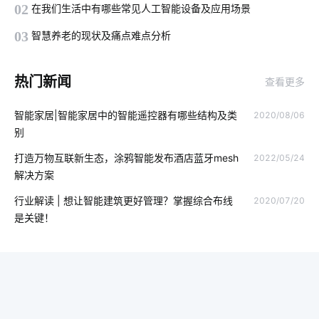
02
在我们生活中有哪些常见人工智能设备及应用场景
物联网新闻
物联网软件系统的关键
智能语音控制
03
智慧养老的现状及痛点难点分析
工业IOT方案
智能扫地机优势是什么
IoT蓝牙解决方案
热门新闻
查看更多
智能门锁芯片
智能电视门槛
无源物联网
智能家居|智能家居中的智能遥控器有哪些结构及类
2020/08/06
智能水龙头解决方案设计
家庭指纹防盗门锁
物联网方案
别
智慧路灯
智能卧室方案
智能互联
工业节能硬件系统设计
打造万物互联新生态，涂鸦智能发布酒店蓝牙mesh
2022/05/24
解决方案
智慧能源
智能家居无线技术
无人便利店的概念
行业解读 | 想让智能建筑更好管理？掌握综合布线
2020/07/20
物联网设备
温湿度传感器应用案例
智能楼宇
加湿器作用
是关键！
工业降耗方案应用领域
物联网通信
物联网云平台
智慧办公空间方案
智能家电系统
智慧水务领域应用
物联网优势
物联网应用技术
智能电饭煲方案