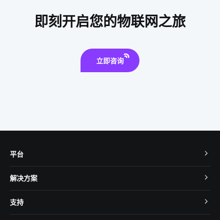
物联网应用改变
即刻开启您的物联网之旅
立即咨询
平台
TuyaOS
解决方案
MCU 接入
Cube 智慧私有云
支持
App SDK
智慧酒店