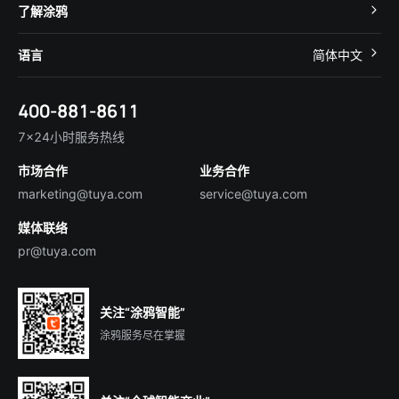
开发者社区
智能小程序
了解涂鸦
智慧租住
帮助中心
IoT Core
关于我们
智慧商照
语言
简体中文
在线咨询
Tuya Cobuilder
涂鸦新闻
智慧全屋&地产
简体中文
技术支持
400-881-8611
合规资质
智慧楼宇
English
行业百科
7×24小时服务热线
投资者关系
市场合作
业务合作
服务商合作
marketing@tuya.com
service@tuya.com
媒体联络
pr@tuya.com
关注“涂鸦智能”
涂鸦服务尽在掌握