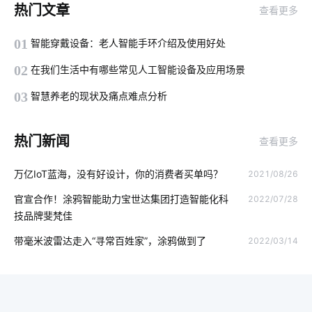
热门文章
查看更多
吸尘器和智能扫地机器人
物联网优势
智能穿戴设备如何使用
01
智能穿戴设备：老人智能手环介绍及使用好处
智能血糖仪为用户检测血糖状况
物联网技术价值
02
在我们生活中有哪些常见人工智能设备及应用场景
智能家居产品设计
国内智能净水器
03
智慧养老的现状及痛点难点分析
人体传感器开发公司哪家好
智能家居网关系统
热门新闻
查看更多
气体传感器解决方案
智能扫地机器人组成部分
物联网云模式
万亿IoT蓝海，没有好设计，你的消费者买单吗？
2021/08/26
仿生传感器方案设计
门禁市场
物联网app开发
官宣合作！涂鸦智能助力宝世达集团打造智能化科
2022/07/28
智能家居在卧室中的表现如何吸引消费者
智能空调床垫
技品牌斐梵佳
二氧化碳传感器开发
穿戴设备芯片特点
ZigBee技术
带毫米波雷达走入“寻常百姓家”，涂鸦做到了
2022/03/14
智能水龙头设计方案
智能家装发展
AI陪伴
能源管理解决方案
家庭节能
智能马桶与传统马桶