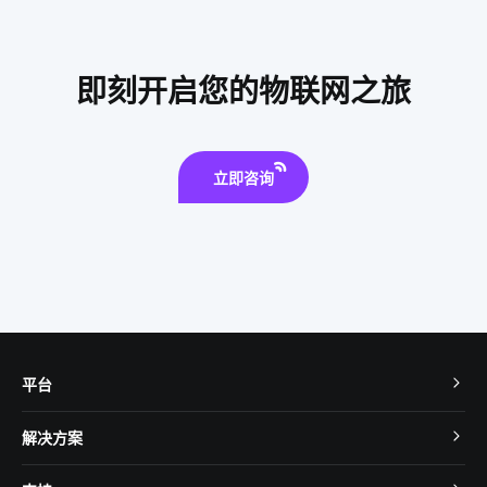
全屋智能家居系统
matter协议
物联网是什么
消毒柜真的有用吗
智能产品开发是多久
互联网
即刻开启您的物联网之旅
电子产品出口发展趋势
酒店节能方案
家用智能机器人
蓝牙方案分类
智慧农业传感器方案
立即咨询
平台
TuyaOS
解决方案
MCU 接入
Cube 智慧私有云