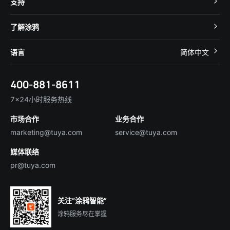
支持
App SDK
智慧酒店
开发者社区
智能小程序
了解涂鸦
智慧租住
帮助中心
IoT Core
关于我们
智慧商照
语言
简体中文
在线咨询
Tuya Cobuilder
涂鸦新闻
智慧全屋&地产
简体中文
技术支持
400-881-8611
合规资质
智慧楼宇
English
行业百科
7×24小时服务热线
投资者关系
市场合作
业务合作
服务商合作
marketing@tuya.com
service@tuya.com
媒体联络
pr@tuya.com
关注“涂鸦智能”
涂鸦服务尽在掌握