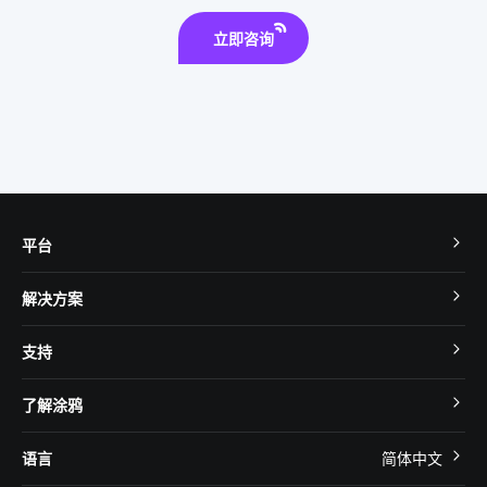
全屋智能家居系统
手机控制电灯原理
远程家电
边缘计算
立即咨询
可穿戴传感器应用
智慧食堂人脸识别系统设计
物联网安全要点
平台
TuyaOS
解决方案
MCU 接入
Cube 智慧私有云
支持
App SDK
智慧酒店
开发者社区
智能小程序
了解涂鸦
智慧租住
帮助中心
IoT Core
关于我们
智慧商照
语言
简体中文
在线咨询
Tuya Cobuilder