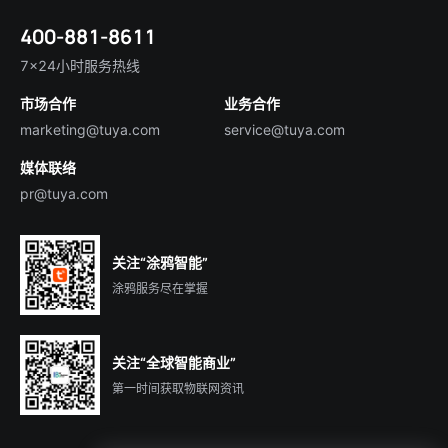
涂鸦新闻
智慧全屋&地产
简体中文
技术支持
400-881-8611
合规资质
智慧楼宇
English
行业百科
7×24小时服务热线
投资者关系
市场合作
业务合作
服务商合作
marketing@tuya.com
service@tuya.com
媒体联络
pr@tuya.com
关注“涂鸦智能”
涂鸦服务尽在掌握
关注“全球智能商业”
第一时间获取物联网资讯