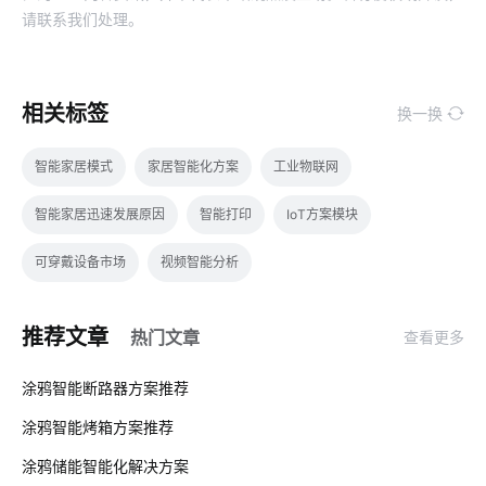
请联系我们处理。
相关标签
换一换
智能家居模式
家居智能化方案
工业物联网
智能家居迅速发展原因
智能打印
IoT方案模块
可穿戴设备市场
视频智能分析
智能电饭煲如何改变人们的烹饪习惯
mems传感器发展趋势
推荐文章
热门文章
查看更多
智能窗帘的优势是什么
物联网存储
01
涂鸦智能断路器方案推荐
吸尘器和智能扫地机器人的区别
智能家庭防盗指纹门锁
涂鸦智能烤箱方案推荐
02
怎样操作智能空气净化器
智能电饭煲开发
可穿戴式物联网
涂鸦储能智能化解决方案‌
03