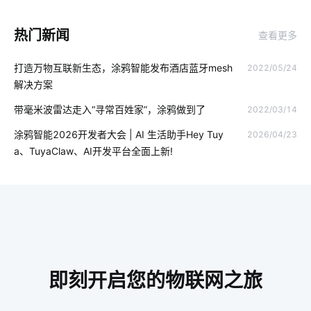
人脸识别开发板
仪器仪表制造产业
智能化系统集成商
热门新闻
查看更多
物流车辆GPS
如何正确使用扫地机器人
智能电壁炉
打造万物互联新生态，涂鸦智能发布酒店蓝牙mesh
2022/05/24
智慧图书馆解决方案厂家
微电网
工业智能化系统
解决方案
智能垃圾桶在生活中的应用
智能家居中必备智能传感器
带毫米波雷达走入“寻常百姓家”，涂鸦做到了
2022/03/14
医疗领域中物联网技术应用
工业降耗硬件方案
涂鸦智能2026开发者大会 | AI 生活助手Hey Tuy
2026/04/23
a、TuyaClaw、AI开发平台全面上新!
GPS定位器知识点
选择智能空气净化器需要了解的事情
物联网新闻
球灯泡智能化
如何挑选理疗仪
家用智能机器人
智能家居的优点
智能家居开关
智能水龙头开发商有哪些
智能洗衣机的发展趋势
即刻开启您的物联网之旅
光电传感器解决方案
智能家具
国内智能门锁普