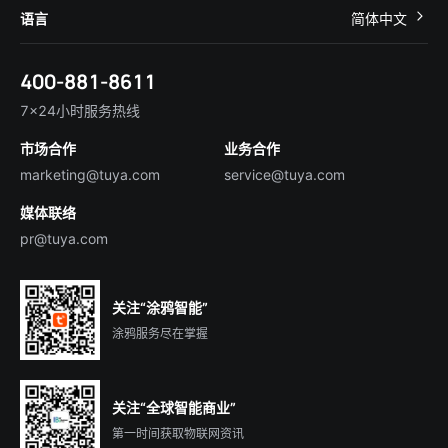
IoT Core
关于我们
智慧商照
语言
简体中文
在线咨询
Tuya Cobuilder
涂鸦新闻
智慧全屋&地产
简体中文
技术支持
400-881-8611
合规资质
智慧楼宇
English
行业百科
7×24小时服务热线
投资者关系
市场合作
业务合作
服务商合作
marketing@tuya.com
service@tuya.com
媒体联络
pr@tuya.com
关注“涂鸦智能”
涂鸦服务尽在掌握
关注“全球智能商业”
第一时间获取物联网资讯