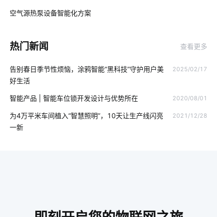
智能消毒柜解决方案
医疗物联网改革介绍
空气源热泵设备智能化方案
03
智能净水器普及程度
智能马桶好用在哪
热门新闻
查看更多
室内蓝牙温湿度传感器方案
智慧教室方案厂家
告别春日季节性烦恼，涂鸦智能“黑科技”守护用户美
2025/02/17
智能家居加盟项目
智能扫地机器人工作原理是什么
好生活
智慧酒店设备管理
智慧楼宇开发方案
智慧养殖系统开发公司
智能产品 | 智能车位锁开发设计与优势所在
2020/08/01
智能血氧仪开发商
物联网平台概念
气体传感器模组开发
为4万平米车间植入“智慧照明”，10天让生产线闪亮
2021/12/28
一新
智能家居系统方案
分布式光伏
可穿戴智能设备
智能净水器使用方法
边缘计算
人工智能优势
智慧传感系统
全新智能门锁七个方面
智能系统开发
家用智能机器人
智能锁发展地步
卧室智能家居系统