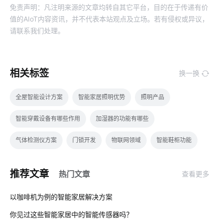
免责声明：凡注明来源的文章均转自其它平台，目的在于传递有价
值的AIoT内容资讯，并不代表本站观点及立场。若有侵权或异议，
请联系我们处理。
相关标签
换一换
全屋智能设计方案
智能家居照明优势
照明产品
智能穿戴设备有哪些作用
加湿器的功能有哪些
气体检测仪方案
门锁开发
物联网领域
智能鞋柜功能
什么是工业物联网
储能电池
物联网统计
弱电系统
推荐文章
热门文章
查看更多
智能家居自动化
智慧葡萄园方案
无线Wi-Fi技术
01
以咖啡机为例的智能家居解决方案
照明智能化
智能睡眠监测带如何检测睡眠
选购智能门锁要点
你见过这些智能家居中的智能传感器吗？
02