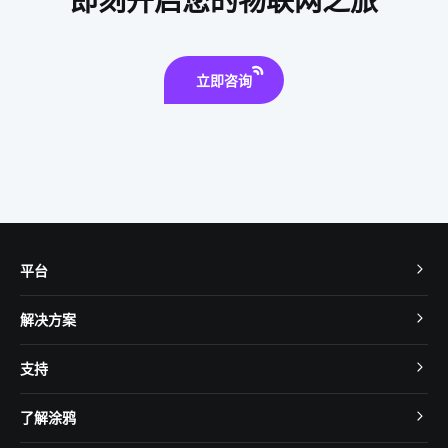
即刻开启您的物联网之旅
人体感应灯
工业生产降耗方案设计
开发方案
智能加料系统开发方案
蓝牙技术
立即咨询
平台
TuyaOS
解决方案
MCU 接入
Cube 智慧私有云
支持
App SDK
智慧酒店
开发者社区
智能小程序
了解涂鸦
智慧租住
帮助中心