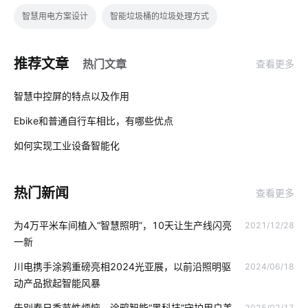
智慧用电方案设计
智能垃圾桶的垃圾处理方式
传统家装走向智能家装
吸尘器和智能扫地机器人
推荐文章
热门文章
查看更多
智能消毒锅如何保持自我清洁
工业降耗智能化方案
01
智慧中控屏的特点以及作用
如何挑选合适的理疗仪
穿戴传感器方案设计
物联网平台作用
Ebike和普通自行车相比，有哪些优点
02
家庭背景音乐系统方案
食堂智能化改造
智能消毒柜解决方案
如何实现工业设备智能化
03
智能家居产品的创新原则
工业生产节能降耗方案
热门新闻
查看更多
音频和图像信号处理
智慧传感器方案设计
物联网云平台应用
为4万平米车间植入“智慧照明”，10天让生产线闪亮
2021/12/28
AIoT发展
智能穿戴设备有哪些作用
智能气体传感器开发
一新
物联网网关
推动城市能源转型的动力
智能自动售货机
川电携手涂鸦重磅亮相2024光亚展，以前沿照明驱
2024/06/18
动产品掀起智能风暴
智能扫地机器人功能有什么用处
告别春日季节性烦恼，涂鸦智能“黑科技”守护用户美
2025/02/17