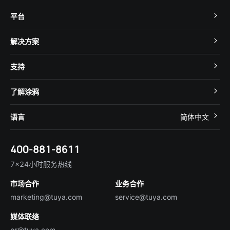
平台
TuyaOS
解决方案
MCU 接入
Cube 智慧私有云
支持
App SDK
智慧酒店
开发者社区
智能小程序
了解涂鸦
智慧租住
帮助中心
IoT Core
关于我们
智慧商照
语言
简体中文
在线咨询
Tuya Cobuilder
涂鸦新闻
智慧全屋&地产
简体中文
技术支持
400-881-8611
合规资质
智慧楼宇
English
行业百科
7×24小时服务热线
投资者关系
市场合作
业务合作
服务商合作
marketing@tuya.com
service@tuya.com
媒体联络
pr@tuya.com