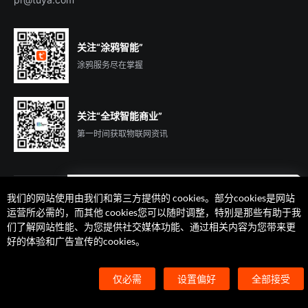
关注“涂鸦智能”
涂鸦服务尽在掌握
关注“全球智能商业”
第一时间获取物联网资讯
我们的网站使用由我们和第三方提供的 cookies。部分cookies是网站
遇到问题了么？联系专属
运营所必需的，而其他 cookies您可以随时调整，特别是那些有助于我
客户经理在线解答
们了解网站性能、为您提供社交媒体功能、通过相关内容为您带来更
法律声明
隐私协议
加州隐私权利声明
服务条款
好的体验和广告宣传的cookies。
廉正合规
安全应急响应中心
Cookie 喜好设置
©2014-2026 杭州涂鸦信息技术有限公司 版权
仅必需
设置偏好
全部接受
浙ICP备2022000504号
浙B2-20210233号
浙公网安备33010602004238号