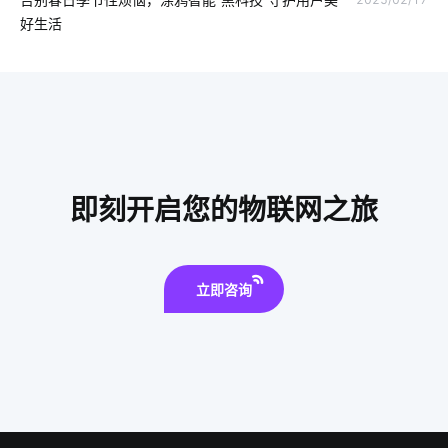
蓝牙工业现场总线应用模型设计方案
物联网维护
好生活
ZigBee在智能家居市场的现状
智能家居防盗报警技术
移动电源
智能锁未来
物联网系统技术应用领域
医疗物联网改革
智能家电产品价格高吗
一氧化碳传感器设计方案
电子产品出口发展趋势
物联网机器
即刻开启您的物联网之旅
智能猫眼安装
能源管理解决方案
开发电子产品
温湿度传感器方案设计
物联网学习平台
立即咨询
智慧餐厅系统解决方案
家庭指纹防盗智能门锁