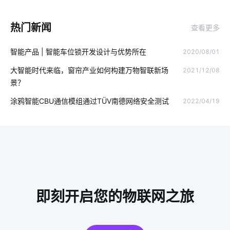
Zigbee开发工具
智能制造系统开发方案
热门新闻
查看更多
智能家庭影院解决方案
设备连接
智能制造硬件系统
123
智能产品 | 智能车位锁开发设计与优势所在
2020/08/01
GPS定位器知识点
智能化办公
智能空气净化器主要功能
大智能时代来临，窗帘产业如何构建万物智联新场
2021/12/08
呼吸机设计方案
太阳能节能灯
大家电智能化
景？
智慧食堂有哪些功能
智能楼宇
智能体脂开发秤方案
涂鸦智能CBU通信模组通过TÜV南德网络安全测试
2022/04/19
智能电饭煲如何改变人们的烹饪习惯
智能门锁突出的特点
医疗物联网改革介绍
智能洗衣机为未来带来的变化
智慧工厂物料管理
智能产品制造方案
除湿机智能化方案
智能血氧仪开发方案设计
指纹智能门锁安装步骤
即刻开启您的物联网之旅
工厂智能化改造
一氧化碳传感器开发方案
工业能耗管理