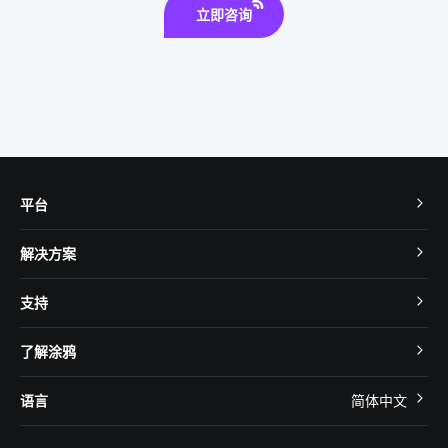
智能安全
富氢水杯
立即咨询
平台
TuyaOS
解决方案
MCU 接入
Cube 智慧私有云
支持
App SDK
智慧酒店
开发者社区
智能小程序
了解涂鸦
智慧租住
帮助中心
IoT Core
关于我们
智慧商照
语言
简体中文
在线咨询
Tuya Cobuilder
涂鸦新闻
智慧全屋&地产
简体中文
技术支持