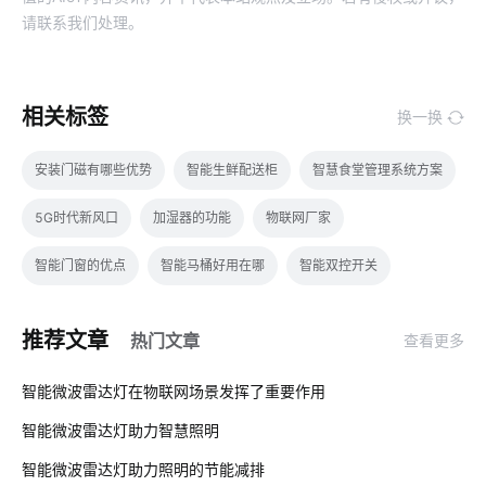
请联系我们处理。
相关标签
换一换
安装门磁有哪些优势
智能生鲜配送柜
智慧食堂管理系统方案
5G时代新风口
加湿器的功能
物联网厂家
智能门窗的优点
智能马桶好用在哪
智能双控开关
二氧化碳传感器开发
IoT如何变革服务新时代
节能管理
推荐文章
热门文章
查看更多
工业生产降耗方案
智能门锁有哪些解锁方式
智能盆栽
01
智能微波雷达灯在物联网场景发挥了重要作用
娱乐数码产品智能化
智能穿戴方案开发
生产降耗方案设计
智能微波雷达灯助力智慧照明
02
智能上料系统
国内智能净水器
物联网是什么意思
智能微波雷达灯助力照明的节能减排
03