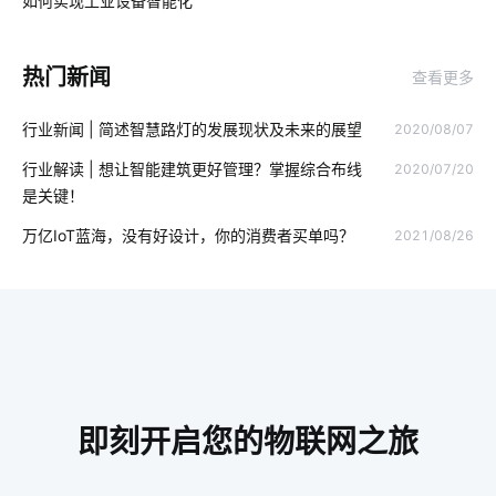
如何实现工业设备智能化
03
物联网趋势
智能门锁选购要点
智能家居系统方案
热门新闻
查看更多
智慧酒店管理系统
智能家居集成商公司
智能奶瓶真的实用吗
行业新闻 | 简述智慧路灯的发展现状及未来的展望
2020/08/07
共享自习室市场前景
智能指纹锁出现的必要性
行业解读 | 想让智能建筑更好管理？掌握综合布线
2020/07/20
行车记录仪的作用
智能电饭煲如何改善烹饪模式
智能制造
是关键！
家庭防盗智能门锁
智能语音控制
选择IoT平台需要考虑的需求
万亿IoT蓝海，没有好设计，你的消费者买单吗？
2021/08/26
智能扫地机器人工作原理是什么
无人值守解决方案
智能网关设计
物联网社区
门禁市场
物联网新闻
物联网时代
智能窗帘新面貌
智能家居无线技术
红外传感器解决方案
如何构建物联网
物联网技术影响
即刻开启您的物联网之旅
智能锁发展地步
智能家居窗帘系统
智能家居加盟项目