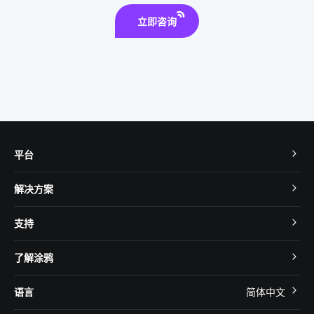
微型逆变器
立即咨询
平台
TuyaOS
解决方案
MCU 接入
Cube 智慧私有云
支持
App SDK
智慧酒店
开发者社区
智能小程序
了解涂鸦
智慧租住
帮助中心
IoT Core
关于我们
智慧商照
语言
简体中文
在线咨询
Tuya Cobuilder
涂鸦新闻