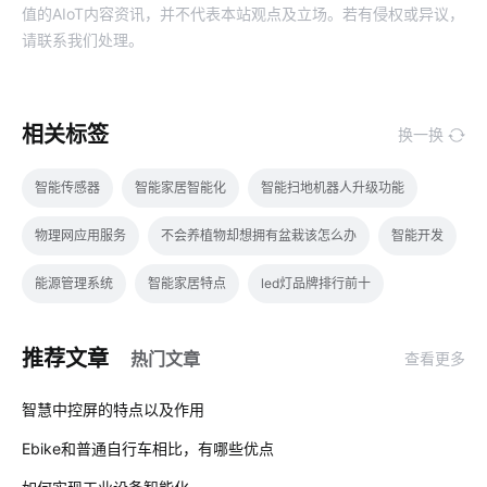
值的AIoT内容资讯，并不代表本站观点及立场。若有侵权或异议，
请联系我们处理。
相关标签
换一换
智能传感器
智能家居智能化
智能扫地机器人升级功能
物理网应用服务
不会养植物却想拥有盆栽该怎么办
智能开发
能源管理系统
智能家居特点
led灯品牌排行前十
智能水龙头开发商有哪些
怎样操作智能空气净化器
推荐文章
热门文章
查看更多
物联网厂家
无线Wi-Fi技术
智能照明开发
家庭节能
01
智慧中控屏的特点以及作用
物联网安全
智能家居音乐系统
Ebike和普通自行车相比，有哪些优点
02
智能血糖仪为用户检测血糖状况
智慧食堂系统公司
智能睡眠