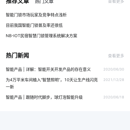
推荐文章
热门文章
查看更多
智能运营
食堂刷卡消费系统方案
智能照明系统优势
01
智能门锁市场玩家及竞争特点浅析
智能洗衣机为未来带来的变化
智能传感器厂家
目前我国智能门锁普及率还很低
02
智慧酒店客房方案
别墅智能家居系统
智能电饭煲控制系统
NB-IOT民宿智慧门锁管理系统解决方案
03
智能家居报警技术优势
指纹智能门锁安全性
热门新闻
查看更多
物联网企业解决方案
全球物联网
智能门锁的安全
智能产品 | 详解：智能开关开发产品的存在意义
2020/06/30
智慧用电设计方案
智慧用电案例分析
智慧暖通
智能设备
为4万平米车间植入“智慧照明”，10天让生产线闪亮
2021/12/28
智能家居具备这几个功能
儿童智能手表质量
一新
智慧用电应用场景
智能家居系统实用功能
智能产品 | 跟随时代脚步，球灯泡智能升级
2020/06/18
智能门锁是怎样影响未来的生活
智慧农业硬件系统
工业生产智能化
穿戴设备芯片特点
IoT安全吗