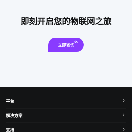
智能垃圾桶如何应用
最流行的智能马桶
智能家居十大知名品牌
智慧养老所
未来智能穿戴市场
即刻开启您的物联网之旅
智慧食堂系统人脸识别
物联网建筑
智能家居智能化
生物传感器开发公司
储能
电饭煲智能化方案
立即咨询
智能家居发展阶段
物联网家电
平台
TuyaOS
解决方案
MCU 接入
Cube 智慧私有云
支持