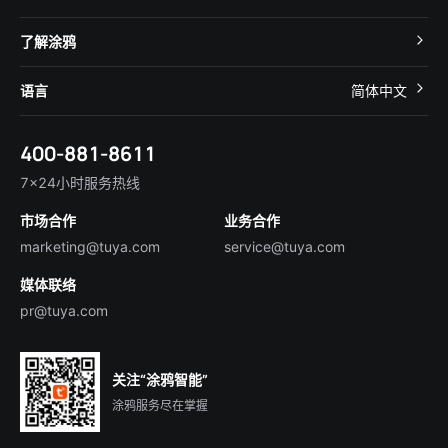
App SDK
智慧酒店
开发者社区
智能小程序
了解涂鸦
智慧租住
帮助中心
IoT Core
关于我们
智慧商照
语言
简体中文
在线咨询
Tuya Cobuilder
涂鸦新闻
智慧全屋&地产
简体中文
技术支持
400-881-8611
合规资质
智慧楼宇
English
行业百科
7×24小时服务热线
投资者关系
市场合作
业务合作
服务商合作
marketing@tuya.com
service@tuya.com
媒体联络
pr@tuya.com
关注“涂鸦智能”
涂鸦服务尽在掌握