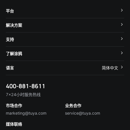
平台
TuyaOS
解决方案
MCU 接入
Cube 智慧私有云
支持
App SDK
智慧酒店
开发者社区
智能小程序
了解涂鸦
智慧租住
帮助中心
IoT Core
关于我们
智慧商照
语言
简体中文
在线咨询
Tuya Cobuilder
涂鸦新闻
智慧全屋&地产
简体中文
技术支持
400-881-8611
合规资质
智慧楼宇
English
行业百科
7×24小时服务热线
投资者关系
市场合作
业务合作
服务商合作
marketing@tuya.com
service@tuya.com
媒体联络