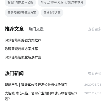
智能扫地机器人功能
如何让灯饰从照明转变成为物联网
天然气报警器解决方案
智慧食堂方案
如何正确使用扫地机器人
工厂智能化改造
推荐文章
热门文章
查看更多
物联网如何正确理解
智慧食堂系统开发
能源管理解决方案
01
涂鸦智能断路器方案推荐
智慧病房
智慧教室开发方案
智能家居中的无线技术有哪些
涂鸦智能烤箱方案推荐
02
智能家居防盗报警技术
楼宇对讲安装方法
涂鸦储能智能化解决方案‌
03
湿气太重安装空调有用吗
无线智能家居系统
热门新闻
查看更多
智能家居系统控制
智能家居远程控制
无线智能家居
智能产品 | 智能车位锁开发设计与优势所在
2020/08/01
智能照明开发
智能定位器开发公司
智慧水务领域应用
大智能时代来临，窗帘产业如何构建万物智联新场
2021/12/08
智能机器人有哪些
智能车载空气净化器
无线模块
景？