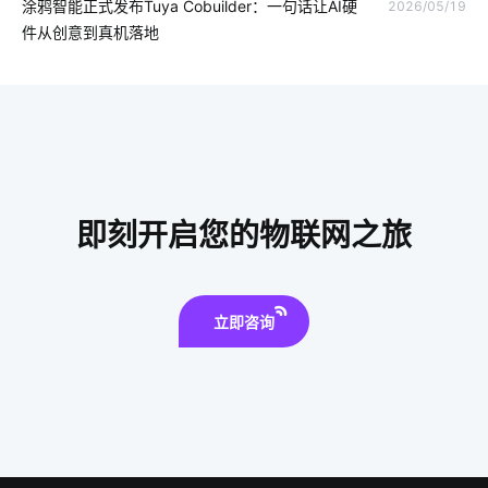
WI-FI6
智能手环系统开发公司
家用智能机器人有哪些
涂鸦智能正式发布Tuya Cobuilder：一句话让AI硬
2026/05/19
件从创意到真机落地
物联网技术
智能门锁选购要点
智能防盗报警系统
生物传感器方案设计
智能家居应用方面
智慧食堂未来发展趋势
智慧食堂系统解决方案
智能车位锁
智慧水务领域
物联网生态
mems传感器发展趋势
硬件
即刻开启您的物联网之旅
智能消毒锅如何保持自我清洁
智能电壁炉
人工智能发展
智慧用电方案设计
智能睡眠监测带产品功能
智能家居指纹锁
立即咨询
loT