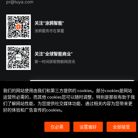
pr@tuya.com
关注“涂鸦智能”
涂鸦服务尽在掌握
关注“全球智能商业”
第一时间获取物联网资讯
我们的网站使用由我们和第三方提供的 cookies。部分cookies是网站
遇到问题了么？联系专属
运营所必需的，而其他 cookies您可以随时调整，特别是那些有助于我
客户经理在线解答
们了解网站性能、为您提供社交媒体功能、通过相关内容为您带来更
法律声明
隐私协议
加州隐私权利声明
服务条款
好的体验和广告宣传的cookies。
廉正合规
安全应急响应中心
Cookie 喜好设置
©2014-2026 杭州涂鸦信息技术有限公司 版权
仅必需
设置偏好
全部接受
浙ICP备2022000504号
浙B2-20210233号
浙公网安备33010602004238号