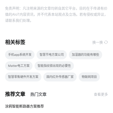
免责声明：凡注明来源的文章均转自其它平台，目的在于传递有价
值的AIoT内容资讯，并不代表本站观点及立场。若有侵权或异议，
请联系我们处理。
相关标签
换一换
手机app系统开发
智慧节电方案公司
加湿器的功能有哪些
Matter电工方案
智能指纹锁出现的必要性
智慧零售硬件开发方案
国内红外传感器厂家
物联网项目
行车记录仪的作用
物联网企业
MES系统开发
ODM
推荐文章
热门文章
查看更多
智能家居
监控摄像头
物联网网关
智能水龙头设计
01
涂鸦智能断路器方案推荐
能源管理解决方案
智慧客房硬件开发
指纹锁发展趋势