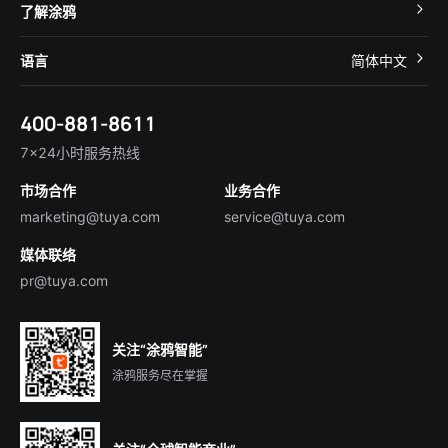
开发者社区
智能小程序
了解涂鸦
智慧租住
帮助中心
IoT Core
关于我们
智慧商照
语言
简体中文
在线咨询
Tuya Cobuilder
涂鸦新闻
智慧全屋&地产
简体中文
技术支持
400-881-8611
合规资质
智慧楼宇
English
行业百科
7×24小时服务热线
投资者关系
市场合作
业务合作
服务商合作
marketing@tuya.com
service@tuya.com
媒体联络
pr@tuya.com
关注“涂鸦智能”
涂鸦服务尽在掌握