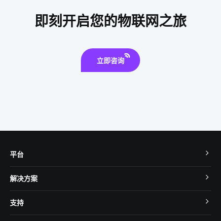
智能制造系统开发方案
智能语音控制
硬件
即刻开启您的物联网之旅
电动平衡车的构造
立即咨询
平台
TuyaOS
解决方案
MCU 接入
Cube 智慧私有云
支持
App SDK
智慧酒店