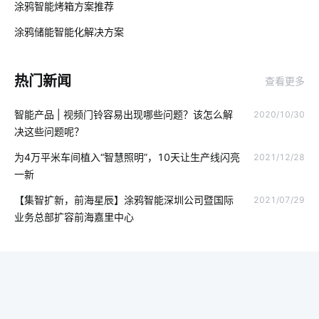
涂鸦智能烤箱方案推荐
02
ZigBee在智能家居市场的现状
逆变器
涂鸦储能智能化解决方案‌
03
智能消毒柜餐具消毒方案
物联网生态
血氧仪十大方案商
热门新闻
查看更多
人脸识别开发板
选择智能空气净化器需要了解的事情
智能产品 | 视频门铃容易出现哪些问题？该怎么解
2020/10/30
智能擦玻璃机器人
智能化取暖器
智能家装发展
决这些问题呢？
智能家装行业
物联网终端
智能门锁中的报警芯片
为4万平米车间植入“智慧照明”，10天让生产线闪亮
2021/12/28
一新
智慧食堂系统有哪些
工业降耗智能化方案
楼宇环境管理
【集智扩新，前海星辰】涂鸦智能深圳公司暨国际
2021/07/29
智能家居企业排行
智能安全
人工智能产品
总线系统
业务总部扩容前海嘉里中心
123
智能家居应用方面
加湿器语音功能
穿戴设备芯片优势
室内蓝牙温湿度传感器方案
怎样选择行车记录仪
物联网云平台应用