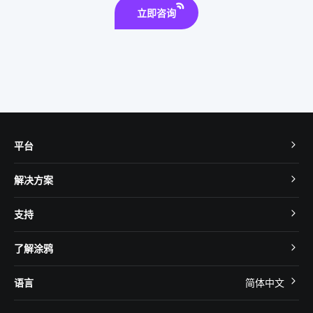
立即咨询
平台
TuyaOS
解决方案
MCU 接入
Cube 智慧私有云
支持
App SDK
智慧酒店
开发者社区
智能小程序
了解涂鸦
智慧租住
帮助中心
IoT Core
关于我们
智慧商照
语言
简体中文
在线咨询
Tuya Cobuilder
涂鸦新闻
智慧全屋&地产
简体中文