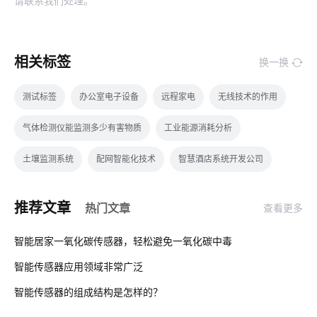
请联系我们处理。
相关标签
换一换
测试标签
办公室电子设备
远程家电
无线技术的作用
气体检测仪能监测多少有害物质
工业能源消耗分析
土壤监测系统
配网智能化技术
智慧酒店系统开发公司
物联网统计列表
智能温控器
智能感应垃圾桶
推荐文章
热门文章
查看更多
智能家居控制系统主要功能
智能冰箱
云计算平台操作
01
智能居家一氧化碳传感器，轻松避免一氧化碳中毒
智能水龙头开发商有哪些
5G时代
激光传感器开发板
智能传感器应用领域非常广泛
02
工厂iot解决方案
智慧食堂系统公司
智能扫地机器人升级功能
智能传感器的组成结构是怎样的？
03
智慧社区养老方案
智慧生产系统开发方案