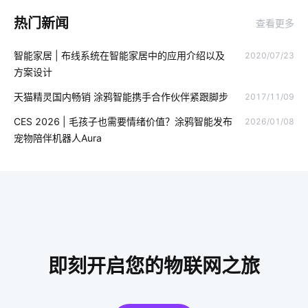
热门新闻
查看更多
我们触手可及的智能家居有哪些
太阳能
节能管理
智能家居 | 布线系统在智能家居中的应用介绍以及
2020/07/23
如何实现IoT公司的转型
酒店式公寓系统方案
方案设计
智慧校园开发公司
智能除湿机方案
未来智能穿戴市场
天猫精灵国内畅销 涂鸦智能携手合作伙伴紧跟脚步
2017/11/09
物联网预测
智能家庭防盗指纹门锁
MEMS传感器设计
CES 2026 | 毛孩子也需要情绪价值？涂鸦智能发布
2026/01/08
宠物陪伴机器人Aura
工业控制
智慧农业中物联网技术应用
Matter解决方案
室内蓝牙温湿度传感器方案
智能舒适家居
智慧用电应用场景
智能家居通讯协议
共享自习室解决方案
什么叫物联网
灯控开关
智能体脂称方案
无人便利店的概念是什么
即刻开启您的物联网之旅
智能家电设计
Hey Tuya
智能制造
智能传感器系统的组成