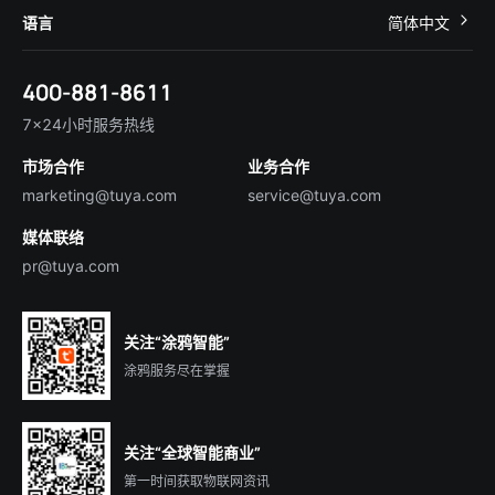
IoT Core
关于我们
智慧商照
语言
简体中文
在线咨询
Tuya Cobuilder
涂鸦新闻
智慧全屋&地产
简体中文
技术支持
400-881-8611
合规资质
智慧楼宇
English
行业百科
7×24小时服务热线
投资者关系
市场合作
业务合作
服务商合作
marketing@tuya.com
service@tuya.com
媒体联络
pr@tuya.com
关注“涂鸦智能”
涂鸦服务尽在掌握
关注“全球智能商业”
第一时间获取物联网资讯