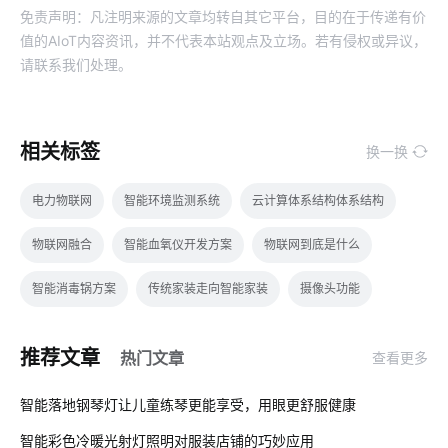
免责声明：凡注明来源的文章均转自其它平台，目的在于传递有价
值的AIoT内容资讯，并不代表本站观点及立场。若有侵权或异议，
请联系我们处理。
相关标签
换一换
电力物联网
智能环境监测系统
云计算体系结构体系结构
物联网融合
智能血氧仪开发方案
物联网到底是什么
智能消毒锅方案
传统家装走向智能家装
摄像头功能
人工智能优势
传感器方案公司
Zigbee开发工具
推荐文章
热门文章
查看更多
智能网关
传感器智能化
家用智能智能影音系统
01
智能落地钢琴灯让儿童练琴更能享受，用眼更舒服健康
工业能耗系统开发方案
压力传感器智能化设计
智能彩色冷暖光射灯照明对服装店铺的巧妙应用
02