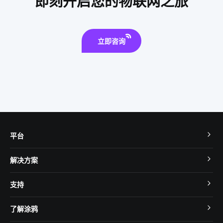
即刻开启您的物联网之旅
智能自动售货机
市面上还有哪些智能家居
立即咨询
平台
TuyaOS
解决方案
MCU 接入
Cube 智慧私有云
支持
App SDK
智慧酒店
开发者社区
智能小程序
了解涂鸦
智慧租住
帮助中心