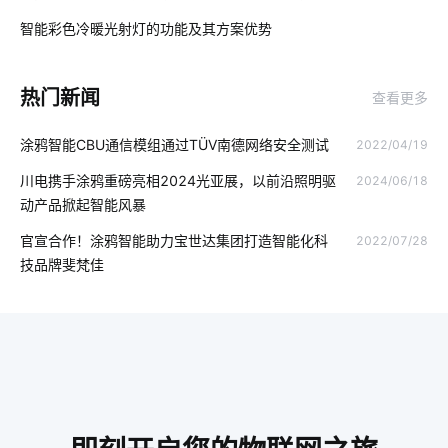
智能用电应用场景有哪些
食堂智能化方案
开发软件系统
智能彩色冷暖光射灯的功能及其方案优势
03
数字化工厂
智慧用电方案设计
物联网安全标准
热门新闻
查看更多
物联网政策
移动智能家居
智能家居迅速发展原因
涂鸦智能CBU通信模组通过TÜV南德网络安全测试
2022/04/19
工业IOT方案
物联网云平台应用
智能家居发展阶段
川电携手涂鸦重磅亮相2024光亚展，以前沿照明驱
2024/06/18
家庭背景音乐系统
温控品类解决方案
11
人工智能
动产品掀起智能风暴
最流行的智能马桶
气体检测仪智能化设计
智能家居趋势
官宣合作！涂鸦智能助力宝世达集团打造智能化科
2022/07/28
技品牌斐梵佳
智能垃圾桶方案解读
物联网功能
物联网医疗硬件有哪些
智能家装行业
智能家居窗帘控制系统
电饭煲智能化方案
智能家居有哪些应用
智能睡眠监测带
天然气报警器解决方案
物联网项目
智能办公室
物联网与人工智能