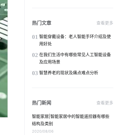
智慧酒店功能模块组成
生产降耗系统的公司
热门文章
查看更多
智能电饭煲如何改善烹饪模式
01
智能穿戴设备：老人智能手环介绍及使
用好处
智慧农业硬件系统
传感器智能化
02
在我们生活中有哪些常见人工智能设备
及应用场景
智能门锁的弱点
智慧餐厅开发方案
03
智慧养老的现状及痛点难点分析
儿童智能手表安全
智慧客房设计公司
虹膜识别技术
物联网是什么意思
热门新闻
查看更多
智慧办公空间设计方案
智能家居|智能家居中的智能遥控器有哪些
为什么共享汽车却撑不下去了
结构及类别
2020/08/06