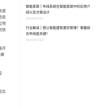
工业互联网与智能制造
智能喂鸟器
智能家居 | 布线系统在智能家居中的应用介
亮度
绍以及方案设计
智能净水器的功能是什么
分布式光伏
流密
2020/07/23
过预
智能家居安装
IoT技术应用
行业解读 | 想让智能建筑更好管理？掌握综
地铁
合布线是关键！
智能生产节能改造方案
电流传感器
2020/07/20
智能锁技术发展
物联网医疗硬件有哪些
路开
如果
工业节能解决方案
节能灯
别墅智能空调系统
物联网建筑领域
投
物联网产品
智能小家电公司
而实
节能灯品牌
门窗解决方案
智能食堂
智能技术