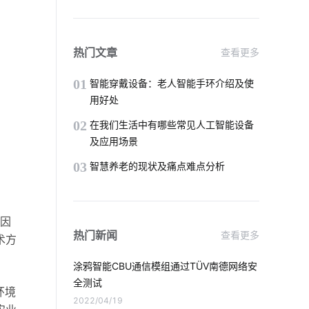
如何利用物联网解决工厂问题
物联网建筑业
物联网的黄金时代
热门文章
查看更多
智能家居开关
互联网时代
01
智能穿戴设备：老人智能手环介绍及使
用好处
软件工程
无线投影解决方案
02
在我们生活中有哪些常见人工智能设备
及应用场景
物联网芯片技术
03
智慧养老的现状及痛点难点分析
共享按摩椅app发展趋势
智能水龙头解决方案
智慧食堂系统开发
境因
热门新闻
查看更多
术方
监控
智慧用电应用场景
涂鸦智能CBU通信模组通过TÜV南德网络安
智慧用电系统开发
全测试
环境
2022/04/19