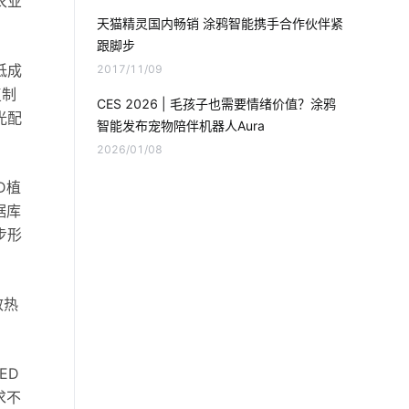
农业
室内蓝牙温湿度传感器方案
天猫精灵国内畅销 涂鸦智能携手合作伙伴紧
跟脚步
智能家居家电控制系统
低成
2017/11/09
智能门锁中的报警芯片
IoT解决方案
复制
CES 2026 | 毛孩子也需要情绪价值？涂鸦
光配
智能发布宠物陪伴机器人Aura
蓝牙方案分类
家用智能智能影音系统
2026/01/08
怎么判断智能淋浴房质量的好坏
D植
据库
智能鞋柜解决储物方案
智慧灯杆建设
步形
食堂智能化方案
磁性开关
效热
加湿器的功能有哪些
灯光控制系统
物联网医疗硬件有哪些
ED
求不
电磁传感器智能化设计
智能门禁系统