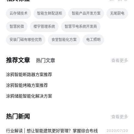
云存储技术
智能生鲜配送柜
智能产品开发方案
无尾厨电
智慧民宿
楼宇管理系统
智慧节电系统开发商
安装门磁有哪些优势
食堂智能化方案
电工照明
物联网芯片技术
智能电路改造方案
气体检测仪方案
推荐文章
热门文章
查看更多
物联网的优势
移动物联网卡实名的意义
未来智能穿戴市场
01
涂鸦智能断路器方案推荐
物联网安全要点
智能传感器的应用范围
探测器
涂鸦智能烤箱方案推荐
02
物联网云平台应用
智慧食堂开发
智慧食堂开发商
涂鸦储能智能化解决方案‌
03
智能生产系统集成公司
如何实现IoT公司的转型
热门新闻
查看更多
智能防盗报警系统
如何让灯饰从照明转变成为物联网
监控
行业解读 | 想让智能建筑更好管理？掌握综合布线
2020/07/20
智能慢煮机方案
物联网应用
物联网改变