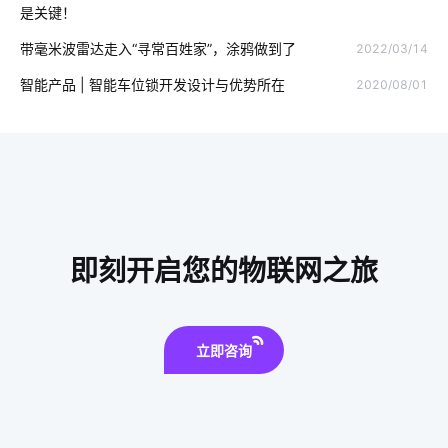
是关键！
智能消毒柜场景应用
智能家居控制
数据中心
带毫米波雷达走入“寻常百姓家”，涂鸦做到了
2022/03/14
有线智能家居
智能家居在卧室中的表现如何吸引消费者
智能产品 | 智能车位锁开发设计与优势所在
2020/08/01
智能产品开发周期
智能软件开发
小家电智能化
安防
温湿度传感器开发板
黑客攻击
室内蓝牙温湿度传感器
别墅智能家居方案
智能家居产品中枢
共享咖啡机
IoT技术是如何应用
智能开关系统
办公楼宇
智慧医院
即刻开启您的物联网之旅
智能制造硬件系统
立即咨询