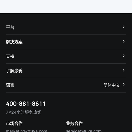
平台
TuyaOS
解决方案
MCU 接入
Cube 智慧私有云
支持
App SDK
智慧酒店
开发者社区
智能小程序
了解涂鸦
智慧租住
帮助中心
IoT Core
关于我们
智慧商照
语言
简体中文
在线咨询
Tuya Cobuilder
涂鸦新闻
智慧全屋&地产
简体中文
技术支持
400-881-8611
合规资质
智慧楼宇
English
行业百科
7×24小时服务热线
投资者关系
市场合作
业务合作
服务商合作
marketing@tuya.com
service@tuya.com