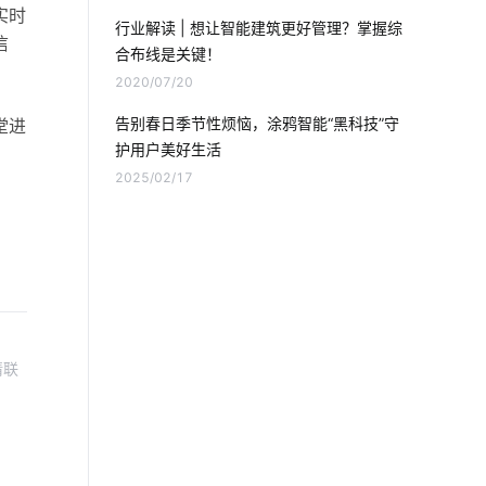
智能工厂解决方案公司
物联网电视
实时
行业解读 | 想让智能建筑更好管理？掌握综
信
合布线是关键！
智能鞋柜解决方案
智能家居控制开关
2020/07/20
智能家居智能化
智慧食堂系统开发公司
告别春日季节性烦恼，涂鸦智能“黑科技”守
堂进
护用户美好生活
ZigBee通信协议
物联网报告内容
2025/02/17
智能扫地机器人工作原理
智能电饭煲系统
智慧办公空间方案
医疗设备市场发展受哪些影响
请联
医疗领域中物联网技术应用
物联网与区块链
智能扫地机器人功能
智能鞋柜灭菌器对智能家居的影响