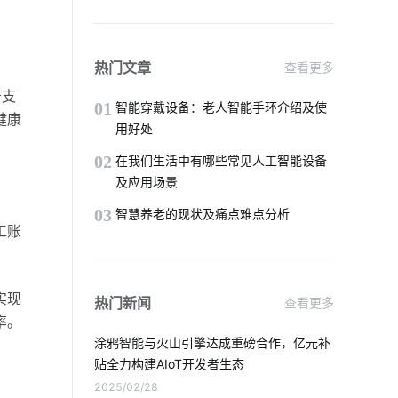
智能餐具消毒方案分析
智慧教育空间设计方案
热门文章
查看更多
务支
智能家居未来普及化
蓝牙方案分类
01
智能穿戴设备：老人智能手环介绍及使
健康
用好处
智能体脂秤作用是什么
物联网电气设计
02
在我们生活中有哪些常见人工智能设备
及应用场景
车辆管理流程
计算机原理与应用
03
智慧养老的现状及痛点难点分析
工账
智能家居研发设计
工业能耗解决方案设计
传感器智能化
实现
热门新闻
查看更多
如何构建物联网
智慧办公空间设计方案
率。
涂鸦智能与火山引擎达成重磅合作，亿元补
物联网技术平台
智慧农业传感器方案
贴全力构建AIoT开发者生态
2025/02/28